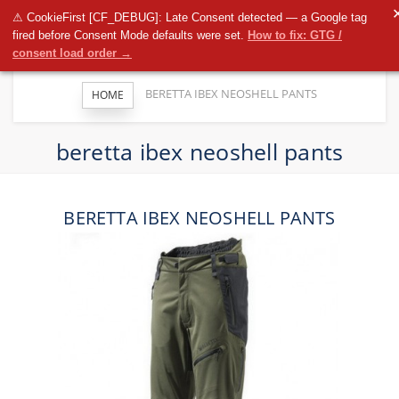
T
⚠ CookieFirst [CF_DEBUG]: Late Consent detected — a Google tag
n
fired before Consent Mode defaults were set.
How to fix: GTG /
consent load order →
BERETTA IBEX NEOSHELL PANTS
HOME
beretta ibex neoshell pants
BERETTA IBEX NEOSHELL PANTS