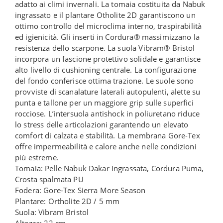
adatto ai climi invernali. La tomaia costituita da Nabuk
ingrassato e il plantare Otholite 2D garantiscono un
ottimo controllo del microclima interno, traspirabilità
ed igienicità. Gli inserti in Cordura® massimizzano la
resistenza dello scarpone. La suola Vibram® Bristol
incorpora un fascione protettivo solidale e garantisce
alto livello di cushioning centrale. La configurazione
del fondo conferisce ottima trazione. Le suole sono
provviste di scanalature laterali autopulenti, alette su
punta e tallone per un maggiore grip sulle superfici
rocciose. L’intersuola antishock in poliuretano riduce
lo stress delle articolazioni garantendo un elevato
comfort di calzata e stabilità. La membrana Gore-Tex
offre impermeabilità e calore anche nelle condizioni
più estreme.
Tomaia: Pelle Nabuk Dakar Ingrassata, Cordura Puma,
Crosta spalmata PU
Fodera: Gore-Tex Sierra More Season
Plantare: Ortholite 2D / 5 mm
Suola: Vibram Bristol