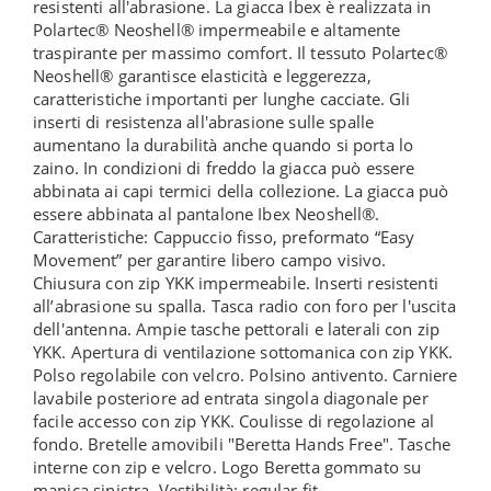
resistenti all'abrasione. La giacca Ibex è realizzata in
Polartec® Neoshell® impermeabile e altamente
traspirante per massimo comfort. Il tessuto Polartec®
Neoshell® garantisce elasticità e leggerezza,
caratteristiche importanti per lunghe cacciate. Gli
inserti di resistenza all'abrasione sulle spalle
aumentano la durabilità anche quando si porta lo
zaino. In condizioni di freddo la giacca può essere
abbinata ai capi termici della collezione. La giacca può
essere abbinata al pantalone Ibex Neoshell®.
Caratteristiche: Cappuccio fisso, preformato “Easy
Movement” per garantire libero campo visivo.
Chiusura con zip YKK impermeabile. Inserti resistenti
all’abrasione su spalla. Tasca radio con foro per l'uscita
dell'antenna. Ampie tasche pettorali e laterali con zip
YKK. Apertura di ventilazione sottomanica con zip YKK.
Polso regolabile con velcro. Polsino antivento. Carniere
lavabile posteriore ad entrata singola diagonale per
facile accesso con zip YKK. Coulisse di regolazione al
fondo. Bretelle amovibili "Beretta Hands Free". Tasche
interne con zip e velcro. Logo Beretta gommato su
manica sinistra. Vestibilità: regular fit.