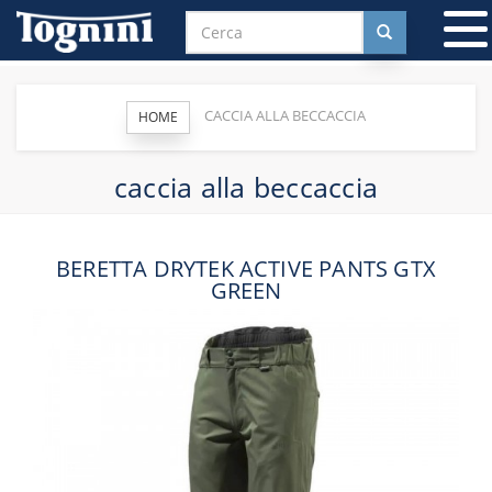
T
n
CACCIA ALLA BECCACCIA
HOME
caccia alla beccaccia
BERETTA DRYTEK ACTIVE PANTS GTX
GREEN