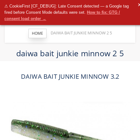
T
⚠ CookieFirst [CF_DEBUG]: Late Consent detected — a Google tag
n
fired before Consent Mode defaults were set.
How to fix: GTG /
consent load order →
DAIWA BAIT JUNKIE MINNOW 2 5
HOME
daiwa bait junkie minnow 2 5
DAIWA BAIT JUNKIE MINNOW 3.2