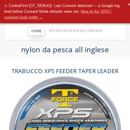
T
⚠ CookieFirst [CF_DEBUG]: Late Consent detected — a Google tag
n
fired before Consent Mode defaults were set.
How to fix: GTG /
consent load order →
NYLON DA PESCA ALL INGLESE
HOME
nylon da pesca all inglese
TRABUCCO XPS FEEDER TAPER LEADER