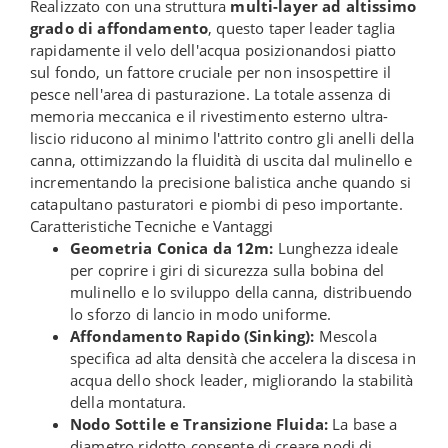
Realizzato con una struttura
multi-layer ad altissimo
grado di affondamento
, questo taper leader taglia
rapidamente il velo dell'acqua posizionandosi piatto
sul fondo, un fattore cruciale per non insospettire il
pesce nell'area di pasturazione. La totale assenza di
memoria meccanica e il rivestimento esterno ultra-
liscio riducono al minimo l'attrito contro gli anelli della
canna, ottimizzando la fluidità di uscita dal mulinello e
incrementando la precisione balistica anche quando si
catapultano pasturatori e piombi di peso importante.
Caratteristiche Tecniche e Vantaggi
Geometria Conica da 12m:
Lunghezza ideale
per coprire i giri di sicurezza sulla bobina del
mulinello e lo sviluppo della canna, distribuendo
lo sforzo di lancio in modo uniforme.
Affondamento Rapido (Sinking):
Mescola
specifica ad alta densità che accelera la discesa in
acqua dello shock leader, migliorando la stabilità
della montatura.
Nodo Sottile e Transizione Fluida:
La base a
diametro ridotto consente di creare nodi di