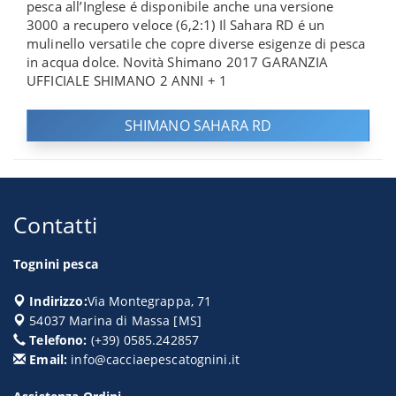
pesca all’Inglese é disponibile anche una versione
3000 a recupero veloce (6,2:1) Il Sahara RD é un
mulinello versatile che copre diverse esigenze di pesca
in acqua dolce. Novità Shimano 2017 GARANZIA
UFFICIALE SHIMANO 2 ANNI + 1
SHIMANO SAHARA RD
Contatti
Tognini pesca
Indirizzo:
Via Montegrappa, 71
54037
Marina di Massa
[
MS
]
Telefono:
(+39) 0585.242857
Email:
info@cacciaepescatognini.it