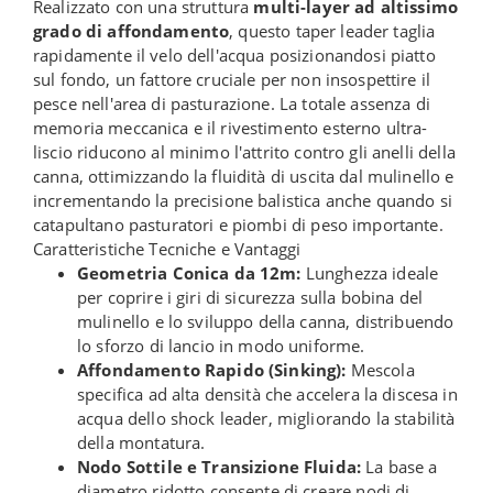
Realizzato con una struttura
multi-layer ad altissimo
grado di affondamento
, questo taper leader taglia
rapidamente il velo dell'acqua posizionandosi piatto
sul fondo, un fattore cruciale per non insospettire il
pesce nell'area di pasturazione. La totale assenza di
memoria meccanica e il rivestimento esterno ultra-
liscio riducono al minimo l'attrito contro gli anelli della
canna, ottimizzando la fluidità di uscita dal mulinello e
incrementando la precisione balistica anche quando si
catapultano pasturatori e piombi di peso importante.
Caratteristiche Tecniche e Vantaggi
Geometria Conica da 12m:
Lunghezza ideale
per coprire i giri di sicurezza sulla bobina del
mulinello e lo sviluppo della canna, distribuendo
lo sforzo di lancio in modo uniforme.
Affondamento Rapido (Sinking):
Mescola
specifica ad alta densità che accelera la discesa in
acqua dello shock leader, migliorando la stabilità
della montatura.
Nodo Sottile e Transizione Fluida:
La base a
diametro ridotto consente di creare nodi di