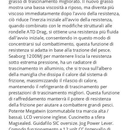
grasso di trascinamento migliorato. Il nuovo grasso
mostra una bassa viscosità a riposo, ma diventa più
viscoso immediatamente dopo l'avvio della resistenza,
ciò riduce l'inerzia iniziale all'avvio della resistenza,
quando combinato con le modifiche strutturali alle
rondelle ATD Drag, si ottiene una resistenza più fluida
dall'avvio iniziale, consentendo in questo modo di
concentrarsi sul combattimento, questa funzione di
resistenza si adatta in base alla trazione del pesce.
Seaborg 1200MJ per mantenere liscia la resistenza
sotto estrema pressione, ha un radiatore di
trascinamento in alluminio, che si trova sull'albero
della maniglia che dissipa il calore dal sistema di
frizione, massimizzando il rilascio di calore,
mantenendo il refrigerante di trascinamento per
prestazioni di trascinamento migliori. Questa funzione
di raffreddamento manterrà il potere di resistenza
della frizione per aiutare a combattere grandi pesci.
Potente Megatwin (commutabile tra marcia alta /
bassa). LCD versione inglese. Cuscinetto a sfera
Magsealed. Guidafilo SIC oversize. Jog Power Lever.
Comodo funzionamento a 12 volt CC (intervallo di