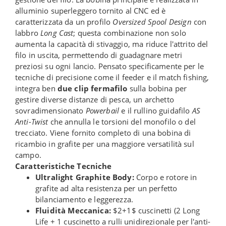
alluminio superleggero tornito al CNC ed è
caratterizzata da un profilo
Oversized Spool Design
con
labbro
Long Cast
; questa combinazione non solo
aumenta la capacità di stivaggio, ma riduce l'attrito del
filo in uscita, permettendo di guadagnare metri
preziosi su ogni lancio. Pensato specificamente per le
tecniche di precisione come il feeder e il match fishing,
integra ben
due clip fermafilo
sulla bobina per
gestire diverse distanze di pesca, un archetto
sovradimensionato
Powerbail
e il rullino guidafilo
AS
Anti-Twist
che annulla le torsioni del monofilo o del
trecciato. Viene fornito completo di una bobina di
ricambio in grafite per una maggiore versatilità sul
campo.
Caratteristiche Tecniche
Ultralight Graphite Body:
Corpo e rotore in
grafite ad alta resistenza per un perfetto
bilanciamento e leggerezza.
Fluidità Meccanica:
$2+1$ cuscinetti (2 Long
Life + 1 cuscinetto a rulli unidirezionale per l'anti-