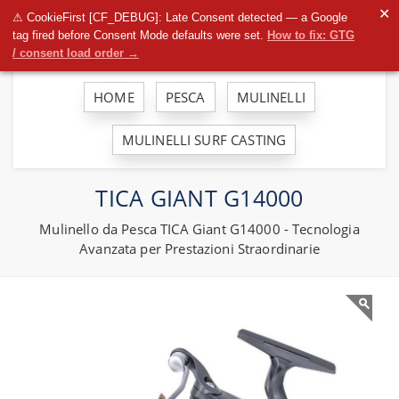
To
✕
⚠ CookieFirst [CF_DEBUG]: Late Consent detected — a Google
na
tag fired before Consent Mode defaults were set.
How to fix: GTG
/ consent load order →
HOME
PESCA
MULINELLI
MULINELLI SURF CASTING
TICA GIANT G14000
Mulinello da Pesca TICA Giant G14000 - Tecnologia
Avanzata per Prestazioni Straordinarie