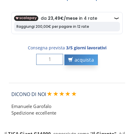
Consegna prevista
3/5 giorni lavorativi
acquista
DICONO DI NOI
Emanuele Garofalo
Spedizione eccellente
Il
TICA Giant G14000
, conosciuto come "
Il Gigante"
, è il