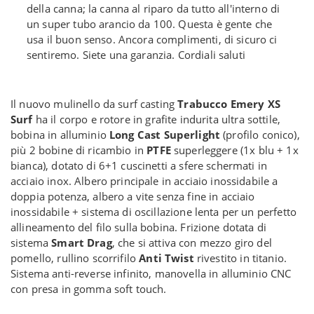
della canna; la canna al riparo da tutto all'interno di
un super tubo arancio da 100. Questa è gente che
usa il buon senso. Ancora complimenti, di sicuro ci
sentiremo. Siete una garanzia. Cordiali saluti
Il nuovo mulinello da surf casting
Trabucco Emery XS
Surf
ha il corpo e rotore in grafite indurita ultra sottile,
bobina in alluminio
Long Cast Superlight
(profilo conico),
più 2 bobine di ricambio in
PTFE
superleggere (1x blu + 1x
bianca), dotato di 6+1 cuscinetti a sfere schermati in
acciaio inox. Albero principale in acciaio inossidabile a
doppia potenza, albero a vite senza fine in acciaio
inossidabile + sistema di oscillazione lenta per un perfetto
allineamento del filo sulla bobina. Frizione dotata di
sistema
Smart Drag
, che si attiva con mezzo giro del
pomello, rullino scorrifilo
Anti Twist
rivestito in titanio.
Sistema anti-reverse infinito, manovella in alluminio CNC
con presa in gomma soft touch.