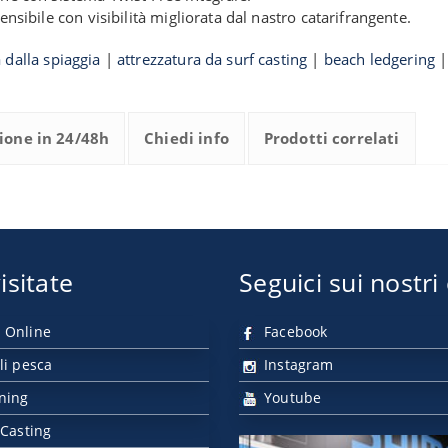
ensibile con visibilità migliorata dal nastro catarifrangente.
 dalla spiaggia
|
attrezzatura da surf casting
|
beach ledgering
ione in 24/48h
Chiedi info
Prodotti correlati
isitate
Seguici sui nostri
 Online
Facebook
li pesca
Instagram
nning
Youtube
 Casting