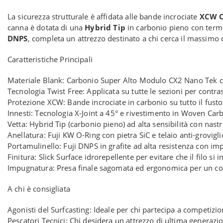
La sicurezza strutturale è affidata alle bande incrociate
XCW C
canna è dotata di una
Hybrid Tip
in carbonio pieno con termi
DNPS
, completa un attrezzo destinato a chi cerca il massimo 
Caratteristiche Principali
Materiale Blank: Carbonio Super Alto Modulo CX2 Nano Tek c
Tecnologia Twist Free: Applicata su tutte le sezioni per contras
Protezione XCW: Bande incrociate in carbonio su tutto il fusto 
Innesti: Tecnologia X-Joint a 45° e rivestimento in Woven Ca
Vetta: Hybrid Tip (carbonio pieno) ad alta sensibilità con nast
Anellatura: Fuji KW O-Ring con pietra SiC e telaio anti-grovigli
Portamulinello: Fuji DNPS in grafite ad alta resistenza con i
Finitura: Slick Surface idrorepellente per evitare che il filo si i
Impugnatura: Presa finale sagomata ed ergonomica per un contr
A chi è consigliata
Agonisti del Surfcasting: Ideale per chi partecipa a competizio
Pescatori Tecnici: Chi desidera un attrezzo di ultima generazi