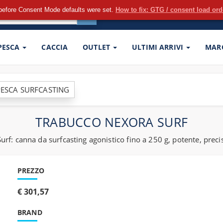
before Consent Mode defaults were set.
How to fix: GTG / consent load or
 PESCA
CACCIA
OUTLET
ULTIMI ARRIVI
MAR
ESCA SURFCASTING
TRABUCCO NEXORA SURF
rf: canna da surfcasting agonistico fino a 250 g, potente, precisa
PREZZO
€ 301,57
BRAND