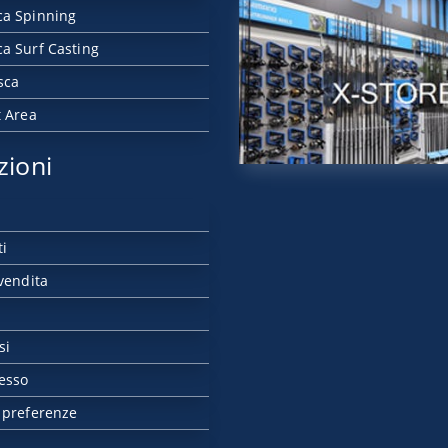
ca Spinning
a Surf Casting
sca
t Area
zioni
ti
vendita
si
esso
 preferenze