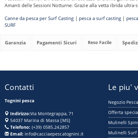
Amanti delle Sessioni Notturne: Grazie alla vetta ibrida ultra-s
Canne da pesca per Surf Casting
|
pesca a surf casting
|
pesca
SURF
Garanzia
Pagamenti Sicuri
Reso Facile
Spediz
Contatti
Le piu' v
Tognini pesca
Negozio Pesca
Offerta specia
Indirizzo:
Via Montegrappa, 71
54037
Marina di Massa
[
MS
]
Mulinelli Spi
Telefono:
(+39) 0585.242857
Mulinelli Surf
Email:
info@cacciaepescatognini.it