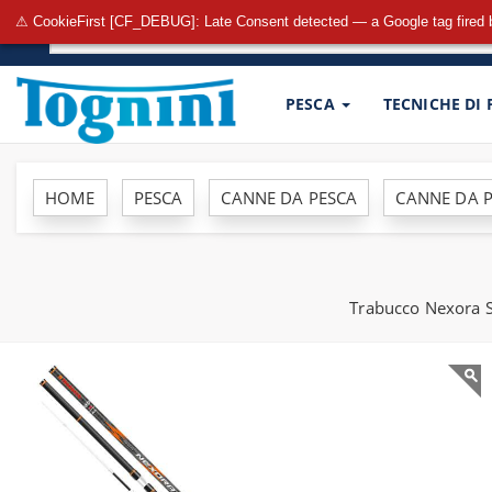
⚠ CookieFirst [CF_DEBUG]: Late Consent detected — a Google tag fired 
PESCA
TECNICHE DI
HOME
PESCA
CANNE DA PESCA
CANNE DA P
Trabucco Nexora Su