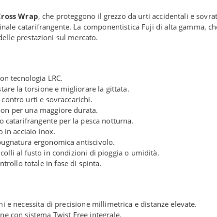
ross Wrap
, che proteggono il grezzo da urti accidentali e sovr
nale catarifrangente. La componentistica Fuji di alta gamma, c
delle prestazioni sul mercato.
on tecnologia LRC.
tare la torsione e migliorare la gittata.
contro urti e sovraccarichi.
rbon per una maggiore durata.
ro catarifrangente per la pesca notturna.
o in acciaio inox.
mpugnatura ergonomica antiscivolo.
ncolli al fusto in condizioni di pioggia o umidità.
ollo totale in fase di spinta.
ni e necessita di precisione millimetrica e distanze elevate.
one con sistema Twist Free integrale.