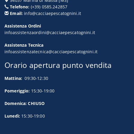
54037
Marina di Massa
[
MS
]
Telefono:
(+39) 0585.242857
Email:
info@cacciaepescatognini.it
Assistenza Ordini
infoassistenzaordini@cacciaepescatognini.it
Assistenza Tecnica
infoassistenzatecnica@cacciaepescatognini.it
Orario apertura punto vendita
Mattina:
09:30-12:30
Pomeriggio:
15:30-19:00
Domenica: CHIUSO
Lunedì:
15:30-19:00