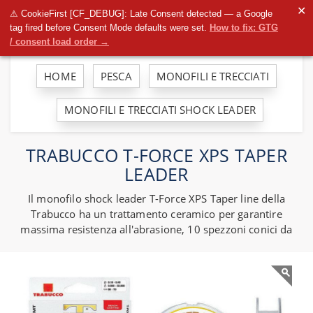
To
✕
⚠ CookieFirst [CF_DEBUG]: Late Consent detected — a Google
na
tag fired before Consent Mode defaults were set.
How to fix: GTG
/ consent load order →
HOME
PESCA
MONOFILI E TRECCIATI
MONOFILI E TRECCIATI SHOCK LEADER
TRABUCCO T-FORCE XPS TAPER
LEADER
Il monofilo shock leader T-Force XPS Taper line della
Trabucco ha un trattamento ceramico per garantire
massima resistenza all'abrasione, 10 spezzoni conici da