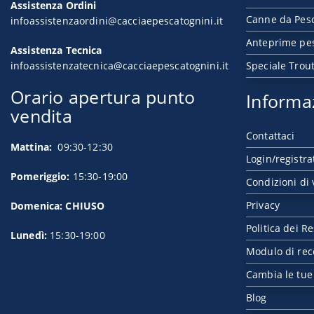
Assistenza Ordini
Canne da Pesc
infoassistenzaordini@cacciaepescatognini.it
Anteprime pe
Assistenza Tecnica
infoassistenzatecnica@cacciaepescatognini.it
Speciale Trou
Orario apertura punto
Informa
vendita
Contattaci
Mattina:
09:30-12:30
Login/registra
Pomeriggio:
15:30-19:00
Condizioni di 
Privacy
Domenica: CHIUSO
Politica dei Re
Lunedì:
15:30-19:00
Modulo di rec
Cambia le tue
Blog