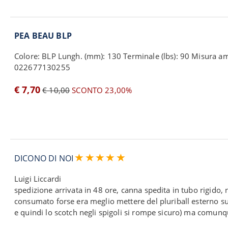
PEA BEAU BLP
Colore: BLP Lungh. (mm): 130 Terminale (lbs): 90 Misura a
022677130255
€ 7,70
€ 10,00
SCONTO 23,00%
DICONO DI NOI
Luigi Liccardi
spedizione arrivata in 48 ore, canna spedita in tubo rigido, 
consumato forse era meglio mettere del pluriball esterno sul
e quindi lo scotch negli spigoli si rompe sicuro) ma comunqu