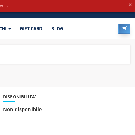
✕
der →
LOG-IN
REGISTRATI
CHI
GIFT CARD
BLOG
DISPONIBILITA'
Non disponibile