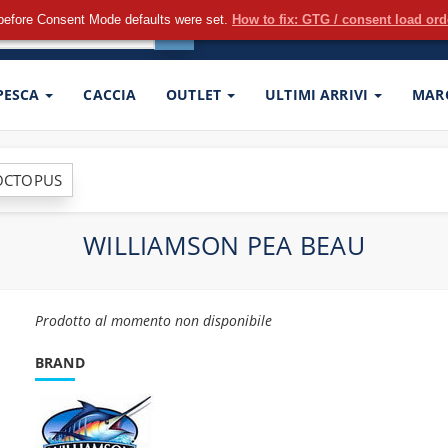
before Consent Mode defaults were set.
How to fix: GTG / consent load or
 PESCA
CACCIA
OUTLET
ULTIMI ARRIVI
MAR
 OCTOPUS
WILLIAMSON PEA BEAU
Prodotto al momento non disponibile
BRAND