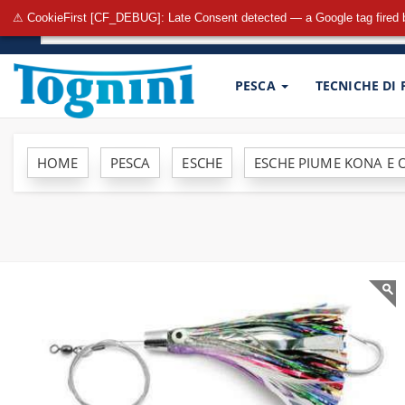
⚠ CookieFirst [CF_DEBUG]: Late Consent detected — a Google tag fired 
PESCA
TECNICHE DI
HOME
PESCA
ESCHE
ESCHE PIUME KONA E