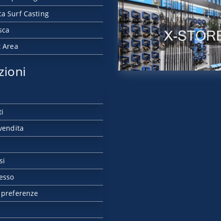
a Surf Casting
sca
t Area
zioni
ti
vendita
si
esso
 preferenze