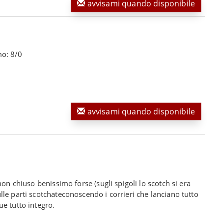
avvisami quando disponibile
mo: 8/0
avvisami quando disponibile
non chiuso benissimo forse (sugli spigoli lo scotch si era
le parti scotchateconoscendo i corrieri che lanciano tutto
e tutto integro.