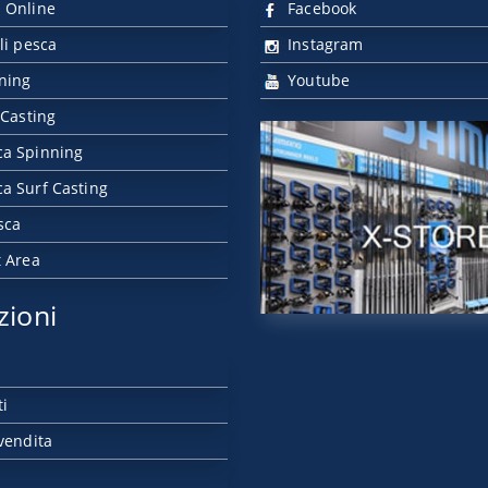
 Online
Facebook
li pesca
Instagram
nning
Youtube
 Casting
ca Spinning
a Surf Casting
sca
t Area
zioni
ti
vendita