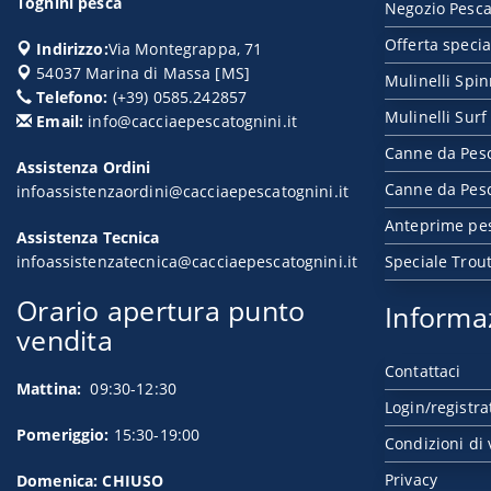
Tognini pesca
Negozio Pesca
Offerta specia
Indirizzo:
Via Montegrappa, 71
54037
Marina di Massa
[
MS
]
Mulinelli Spi
Telefono:
(+39) 0585.242857
Mulinelli Surf
Email:
info@cacciaepescatognini.it
Canne da Pes
Assistenza Ordini
Canne da Pesc
infoassistenzaordini@cacciaepescatognini.it
Anteprime pe
Assistenza Tecnica
infoassistenzatecnica@cacciaepescatognini.it
Speciale Trou
Orario apertura punto
Informa
vendita
Contattaci
Mattina:
09:30-12:30
Login/registra
Pomeriggio:
15:30-19:00
Condizioni di 
Privacy
Domenica: CHIUSO