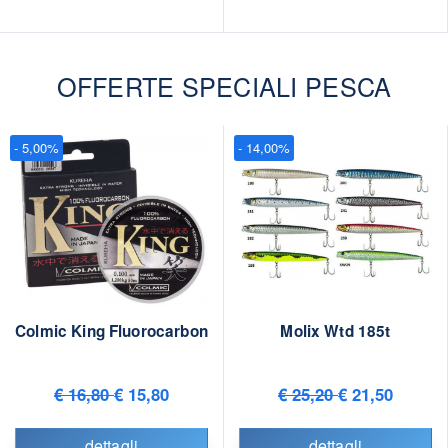
OFFERTE SPECIALI PESCA
- 5,00%
- 14,00%
Colmic King Fluorocarbon
Molix Wtd 185t
€ 16,80
€ 15,80
€ 25,20
€ 21,50
dettagli
dettagli