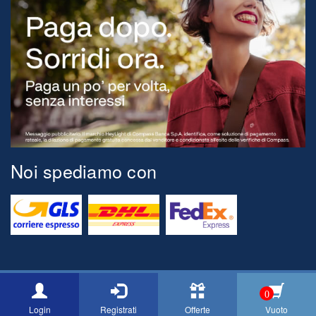
Noi spediamo con
© 2026 Tognini Pesca Via Montegrappa, 71 54037 Marina di Massa
0
[MS] ITALY P.Iva 00517150454 Email: info@cacciaepescatognini.it
Login
Registrati
Offerte
Vuoto