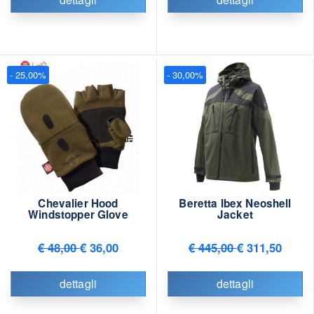
- 25,00%
- 30,00%
Chevalier Hood
Beretta Ibex Neoshell
Windstopper Glove
Jacket
€ 48,00
€ 36,00
€ 445,00
€ 311,50
dettagli
dettagli