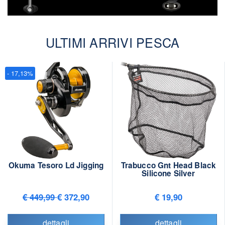
ULTIMI ARRIVI PESCA
- 17,13%
Okuma Tesoro Ld Jigging
Trabucco Gnt Head Black
Silicone Silver
€ 449,99
€ 372,90
€ 19,90
dettagli
dettagli