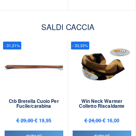
SALDI CACCIA
- 31,21%
- 33,33%
Ctb Bretella Cuoio Per
Win Neck Warmer
Fucile/carabina
Colletto Riscaldante
€ 29,00
€ 19,95
€ 24,00
€ 16,00
dettagli
dettagli