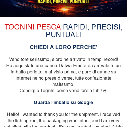
TOGNINI PESCA
RAPIDI, PRECISI,
PUNTUALI
CHIEDI A LORO PERCHE'
Venditore serissimo, e ordine arrivato in tempi record!
Ho acquistato una canna Daiwa Emeralda arrivata in un
imballo perfetto, mai visto prima, e pure di canne su
internet ne ho prese diverse, tutte confezionate
malissimo!
Consiglio Tognini come venditore a tutti! 💪
Guarda l'imballo su Google
Hello! I wanted to thank you for the shipment. I received
the fishing rod, the packaging was intact, and I am very
satisfied with the product - it's exactly what I wanted. A big