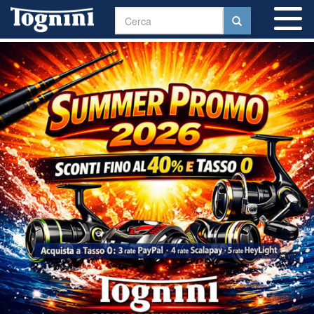
To
na