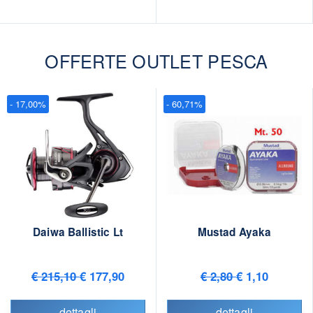
OFFERTE OUTLET PESCA
- 17,00%
- 60,71%
Daiwa Ballistic Lt
Mustad Ayaka
€ 215,10
€ 177,90
€ 2,80
€ 1,10
dettagli
dettagli