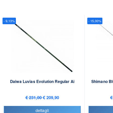
- 9,13%
- 15,00%
Daiwa Luvias Evolution Regular Ai
Shimano Bl
€ 231,00
€ 209,90
€
dettagli