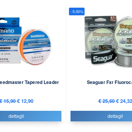
- 5,00%
eedmaster Tapered Leader
Seaguar Fxr Fluoroc
€ 15,90
€ 12,90
€ 25,60
€ 24,3
dettagli
dettagli