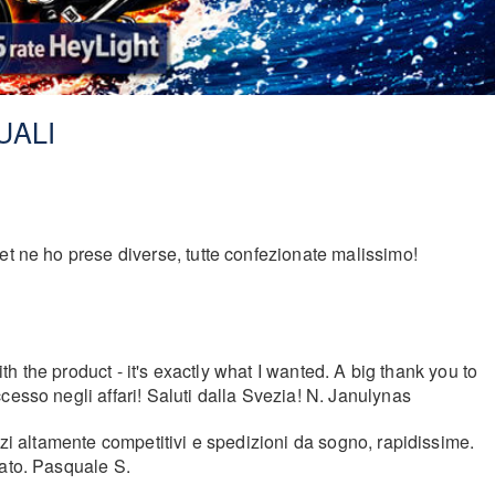
UALI
et ne ho prese diverse, tutte confezionate malissimo!
th the product - it's exactly what I wanted. A big thank you to
cesso negli affari! Saluti dalla Svezia! N. Janulynas
zzi altamente competitivi e spedizioni da sogno, rapidissime.
iato. Pasquale S.