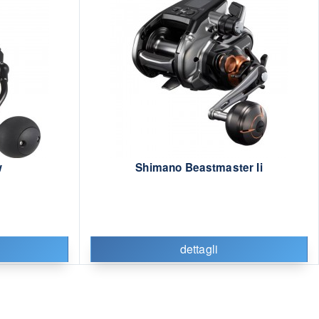
w
Shimano Beastmaster Ii
dettagli