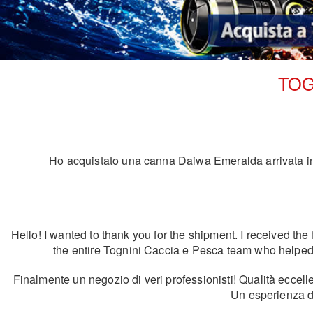
TOG
Ho acquistato una canna Daiwa Emeralda arrivata in u
Hello! I wanted to thank you for the shipment. I received the 
the entire Tognini Caccia e Pesca team who helped wi
Finalmente un negozio di veri professionisti! Qualità eccell
Un esperienza d'