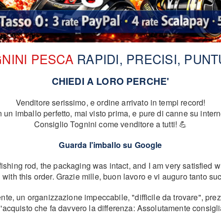
NINI PESCA
RAPIDI, PRECISI, PUNT
CHIEDI A LORO PERCHE'
Venditore serissimo, e ordine arrivato in tempi record!
n imballo perfetto, mai visto prima, e pure di canne su intern
Consiglio Tognini come venditore a tutti! 💪
Guarda l'imballo su Google
fishing rod, the packaging was intact, and I am very satisfied wi
th this order. Grazie mille, buon lavoro e vi auguro tanto suc
ente, un organizzazione impeccabile, "difficile da trovare", pre
acquisto che fa davvero la differenza: Assolutamente consigl