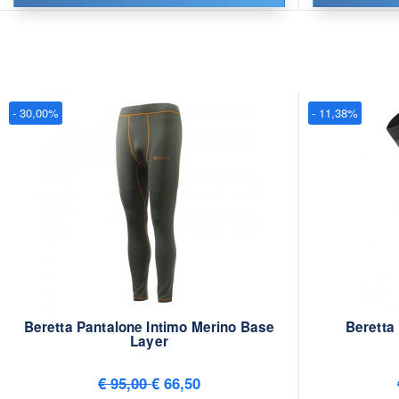
- 30,00%
- 11,38%
Beretta Pantalone Intimo Merino Base
Beretta
Layer
€ 95,00
€ 66,50