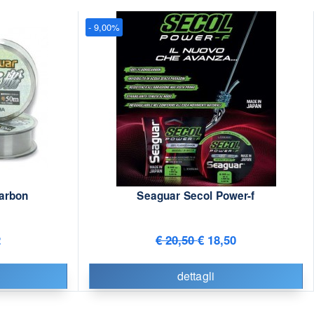
- 9,00%
arbon
Seaguar Secol Power-f
2
€ 20,50
€ 18,50
dettagli