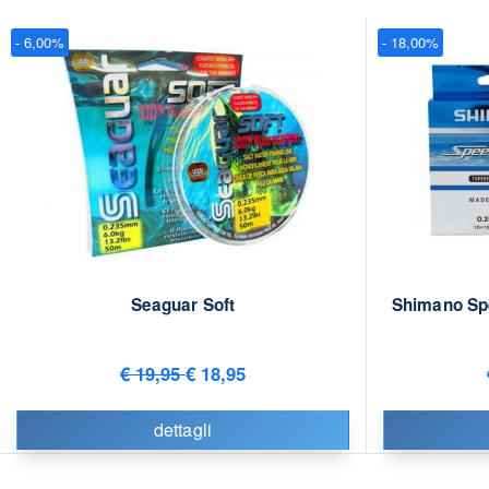
- 6,00%
- 18,00%
Seaguar Soft
Shimano Sp
€ 19,95
€ 18,95
dettagli