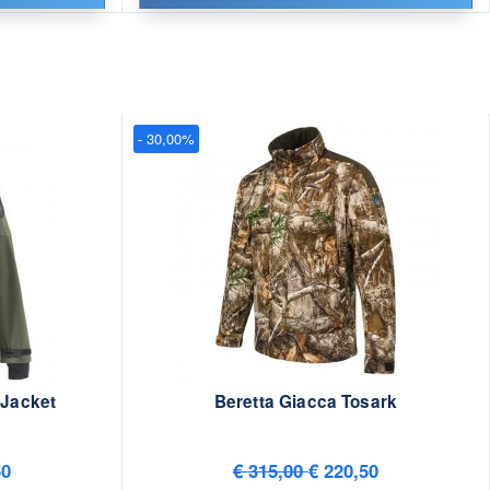
- 30,00%
 Jacket
Beretta Giacca Tosark
50
€ 315,00
€ 220,50