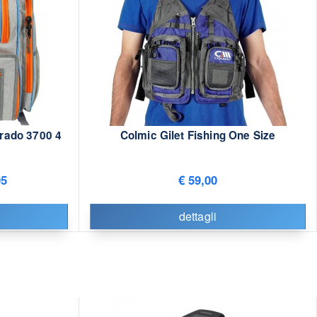
rado 3700 4
Colmic Gilet Fishing One Size
05
€ 59,00
dettagli