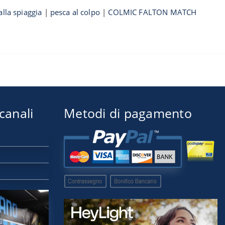
lla spiaggia
|
pesca al colpo
|
COLMIC FALTON MATCH
 canali
Metodi di pagamento