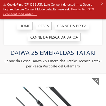
To
✕
⚠ CookieFirst [CF_DEBUG]: Late Consent detected — a Google
na
tag fired before Consent Mode defaults were set.
How to fix: GTG
/ consent load order →
HOME
PESCA
CANNE DA PESCA
CANNE DA PESCA DA BARCA
DAIWA 25 EMERALDAS TATAKI
Canne da Pesca Daiwa 25 Emeraldas Tataki: Tecnica Tataki
per Pesca Verticale del Calamaro