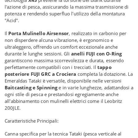
tecnologia
X45
previene la torsione del blank durante
l'azione di pesca, assicurando la massima trasmissione di
potenza e rendendo superfluo l'utilizzo della montatura
"Acid".
Il
Porta Mulinello Airsensor
, realizzato in carbonio per
non disperdere alcuna vibrazione, è ergonomico e
ultraleggero, offrendo un comfort eccezionale anche
durante le lunghe sessioni. Gli
anelli FUJI con O-Ring
garantiscono massima scorrevolezza e durata, essendo
perfettamente compatibili con i trecciati. Il
tappo
posteriore FUJI GRC a Crociera
completa la dotazione. La
Emeraldas Tataki è versatile, disponibile nelle versioni
Baitcasting e Spinning
e in varie lunghezze, adattandosi a
ogni stile di pesca e prestandosi egregiamente anche
all'abbinamento con mulinelli elettrici come il Leobritz
200JLE.
Caratteristiche Principali:
Canna specifica per la tecnica Tataki (pesca verticale al