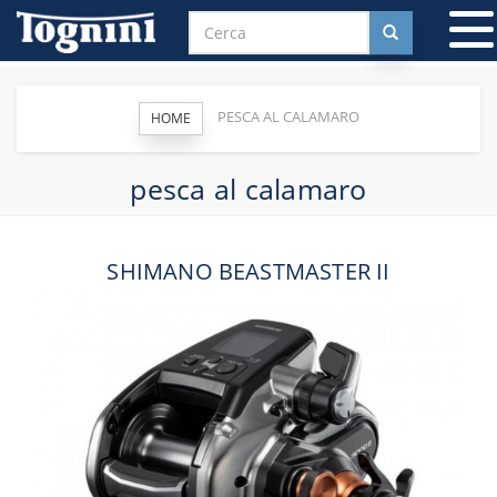
T
n
PESCA AL CALAMARO
HOME
pesca al calamaro
SHIMANO BEASTMASTER II