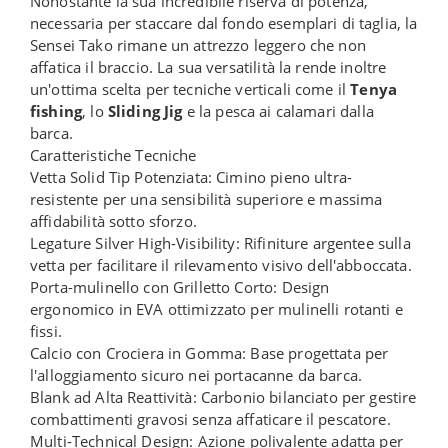
Nonostante la sua incredibile riserva di potenza,
necessaria per staccare dal fondo esemplari di taglia, la
Sensei Tako rimane un attrezzo leggero che non
affatica il braccio. La sua versatilità la rende inoltre
un'ottima scelta per tecniche verticali come il
Tenya
fishing
, lo
Sliding Jig
e la pesca ai calamari dalla
barca.
Caratteristiche Tecniche
Vetta Solid Tip Potenziata: Cimino pieno ultra-
resistente per una sensibilità superiore e massima
affidabilità sotto sforzo.
Legature Silver High-Visibility: Rifiniture argentee sulla
vetta per facilitare il rilevamento visivo dell'abboccata.
Porta-mulinello con Grilletto Corto: Design
ergonomico in EVA ottimizzato per mulinelli rotanti e
fissi.
Calcio con Crociera in Gomma: Base progettata per
l'alloggiamento sicuro nei portacanne da barca.
Blank ad Alta Reattività: Carbonio bilanciato per gestire
combattimenti gravosi senza affaticare il pescatore.
Multi-Technical Design: Azione polivalente adatta per