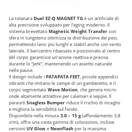
La totanara
Duel EZ-Q MAGNET TG
è un artificiale di
alta precisione sviluppato per l’eging moderno. Il
sistema brevettato
Magnetic Weight Transfer
con
sfera in tungsteno ottimizza la distribuzione dei pesi,
permettendo lanci più lunghi e stabili anche con vento
laterale. Il baricentro ribassato e posizionato al centro
del corpo garantisce un’azione reattiva e precisa
durante lo “jerk”, mantenendo un assetto naturale
nelle pause.
Il design include i
PATAPATA FEET
, piccole appendici
vibranti che imitano le zampe di un gamberetto, e il
corpo segmentato
Wave Motion
, che genera micro-
onde altamente attrattive per calamari e seppie. Il
paraurti
Snagless Bumper
riduce il rischio di incaglio
e migliora la sensibilità sul fondo.
Disponibile nella misura
3.0 – 15 g
(affondamento 3,8
s/m), offre una vasta gamma di colorazioni, incluse
versioni
UV Glow
e
Neonflash
per la massima