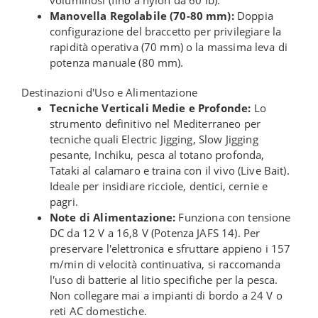
voluminosi (fino a nylon da 60 lb).
Manovella Regolabile (70-80 mm):
Doppia
configurazione del braccetto per privilegiare la
rapidità operativa (70 mm) o la massima leva di
potenza manuale (80 mm).
Destinazioni d'Uso e Alimentazione
Tecniche Verticali Medie e Profonde:
Lo
strumento definitivo nel Mediterraneo per
tecniche quali Electric Jigging, Slow Jigging
pesante, Inchiku, pesca al totano profonda,
Tataki al calamaro e traina con il vivo (Live Bait).
Ideale per insidiare ricciole, dentici, cernie e
pagri.
Note di Alimentazione:
Funziona con tensione
DC da 12 V a 16,8 V (Potenza JAFS 14). Per
preservare l'elettronica e sfruttare appieno i 157
m/min di velocità continuativa, si raccomanda
l'uso di batterie al litio specifiche per la pesca.
Non collegare mai a impianti di bordo a 24 V o
reti AC domestiche.