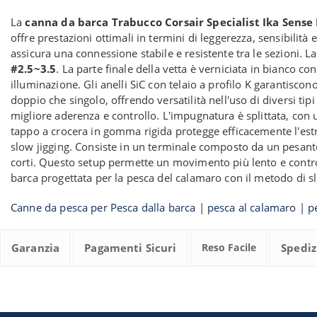
La
canna da barca Trabucco Corsair Specialist Ika Sense
offre prestazioni ottimali in termini di leggerezza, sensibili
assicura una connessione stabile e resistente tra le sezioni. La
#2.5~3.5
. La parte finale della vetta è verniciata in bianco c
illuminazione. Gli anelli SiC con telaio a profilo K garantiscon
doppio che singolo, offrendo versatilità nell'uso di diversi tip
migliore aderenza e controllo. L'impugnatura è splittata, con un
tappo a crocera in gomma rigida protegge efficacemente l'estre
slow jigging. Consiste in un terminale composto da un pesante j
corti. Questo setup permette un movimento più lento e control
barca progettata per la pesca del calamaro con il metodo di sl
Canne da pesca per Pesca dalla barca
|
pesca al calamaro
|
p
Garanzia
Pagamenti Sicuri
Reso Facile
Spediz