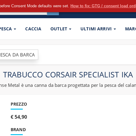
before Consent Mode defaults were set.
How to fix: GTG / consent load or
 PESCA
CACCIA
OUTLET
ULTIMI ARRIVI
MAR
PESCA DA BARCA
TRABUCCO CORSAIR SPECIALIST IKA
ense Metal è una canna da barca progettata per la pesca del cala
PREZZO
€ 54,90
BRAND