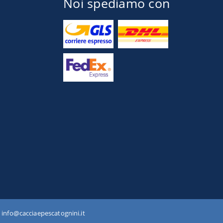
Noi spediamo con
 info@cacciaepescatognini.it