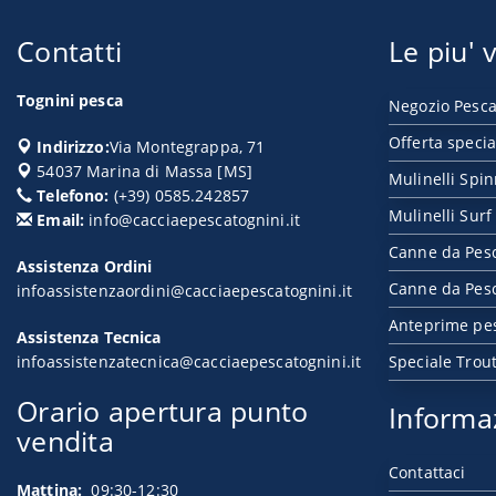
Contatti
Le piu' v
Tognini pesca
Negozio Pesca
Offerta specia
Indirizzo:
Via Montegrappa, 71
54037
Marina di Massa
[
MS
]
Mulinelli Spi
Telefono:
(+39) 0585.242857
Mulinelli Surf
Email:
info@cacciaepescatognini.it
Canne da Pes
Assistenza Ordini
Canne da Pesc
infoassistenzaordini@cacciaepescatognini.it
Anteprime pe
Assistenza Tecnica
infoassistenzatecnica@cacciaepescatognini.it
Speciale Trou
Orario apertura punto
Informa
vendita
Contattaci
Mattina:
09:30-12:30