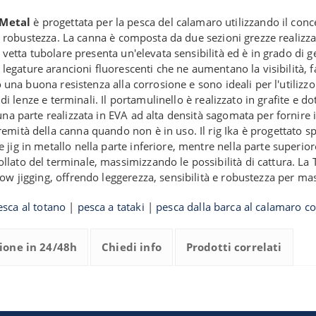
 Metal
è progettata per la pesca del calamaro utilizzando il concet
tà e robustezza. La canna è composta da due sezioni grezze realiz
 vetta tubolare presenta un'elevata sensibilità ed è in grado di g
on legature arancioni fluorescenti che ne aumentano la visibilità, 
o una buona resistenza alla corrosione e sono ideali per l'utilizz
i di lenze e terminali. Il portamulinello è realizzato in grafite e 
a parte realizzata in EVA ad alta densità sagomata per fornire il 
mità della canna quando non è in uso. Il rig Ika è progettato sp
ig in metallo nella parte inferiore, mentre nella parte superiore
lato del terminale, massimizzando le possibilità di cattura. La 
ow jigging, offrendo leggerezza, sensibilità e robustezza per ma
esca al totano
|
pesca a tataki
|
pesca dalla barca al calamaro c
ione in 24/48h
Chiedi info
Prodotti correlati