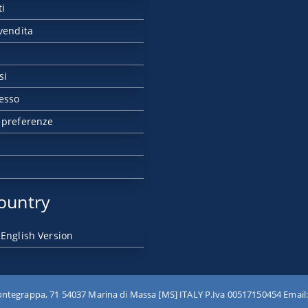
ti
vendita
si
esso
 preferenze
ountry
 English Version
ntegrappa, 71 54037 Marina di Massa [MS] ITALY P.Iva 00517150454 Email: