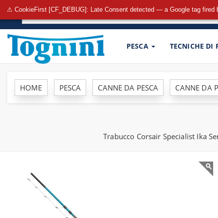
⚠ CookieFirst [CF_DEBUG]: Late Consent detected — a Google tag fired 
PESCA
TECNICHE DI
HOME
PESCA
CANNE DA PESCA
CANNE DA 
Trabucco Corsair Specialist Ika S