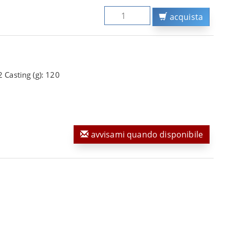
acquista
 Casting (g): 120
avvisami quando disponibile