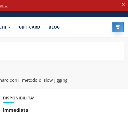
✕
der →
LOG-IN
REGISTRATI
CHI
GIFT CARD
BLOG
maro con il metodo di slow jigging
DISPONIBILITA'
Immediata