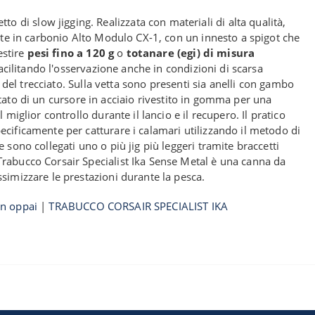
to di slow jigging. Realizzata con materiali di alta qualità,
zate in carbonio Alto Modulo CX-1, con un innesto a spigot che
estire
pesi fino a 120 g
o
totanare (egi) di misura
facilitando l'osservazione anche in condizioni di scarsa
o del trecciato. Sulla vetta sono presenti sia anelli con gambo
dotato di un cursore in acciaio rivestito in gomma per una
miglior controllo durante il lancio e il recupero. Il pratico
ecificamente per catturare i calamari utilizzando il metodo di
 sono collegati uno o più jig più leggeri tramite braccetti
Trabucco Corsair Specialist Ika Sense Metal è una canna da
ssimizzare le prestazioni durante la pesca.
on oppai
|
TRABUCCO CORSAIR SPECIALIST IKA