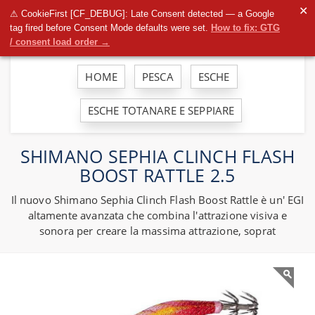
To
✕
⚠ CookieFirst [CF_DEBUG]: Late Consent detected — a Google
na
tag fired before Consent Mode defaults were set.
How to fix: GTG
/ consent load order →
HOME
PESCA
ESCHE
ESCHE TOTANARE E SEPPIARE
SHIMANO SEPHIA CLINCH FLASH
BOOST RATTLE 2.5
Il nuovo Shimano Sephia Clinch Flash Boost Rattle è un' EGI
altamente avanzata che combina l'attrazione visiva e
sonora per creare la massima attrazione, soprat