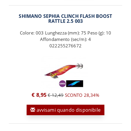
SHIMANO SEPHIA CLINCH FLASH BOOST
RATTLE 2.5 003
Colore: 003 Lunghezza (mm): 75 Peso (g): 10
Affondamento (sec/m): 4
022255276672
€ 8,95
€ 12,49
SCONTO 28,34%
avvisami quando disponibile