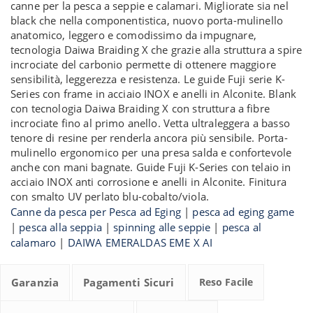
canne per la pesca a seppie e calamari. Migliorate sia nel
black che nella componentistica, nuovo porta-mulinello
anatomico, leggero e comodissimo da impugnare,
tecnologia Daiwa Braiding X che grazie alla struttura a spire
incrociate del carbonio permette di ottenere maggiore
sensibilità, leggerezza e resistenza. Le guide Fuji serie K-
Series con frame in acciaio INOX e anelli in Alconite. Blank
con tecnologia Daiwa Braiding X con struttura a fibre
incrociate fino al primo anello. Vetta ultraleggera a basso
tenore di resine per renderla ancora più sensibile. Porta-
mulinello ergonomico per una presa salda e confortevole
anche con mani bagnate. Guide Fuji K-Series con telaio in
acciaio INOX anti corrosione e anelli in Alconite. Finitura
con smalto UV perlato blu-cobalto/viola.
Canne da pesca per Pesca ad Eging
|
pesca ad eging game
|
pesca alla seppia
|
spinning alle seppie
|
pesca al
calamaro
|
DAIWA EMERALDAS EME X AI
Garanzia
Pagamenti Sicuri
Reso Facile