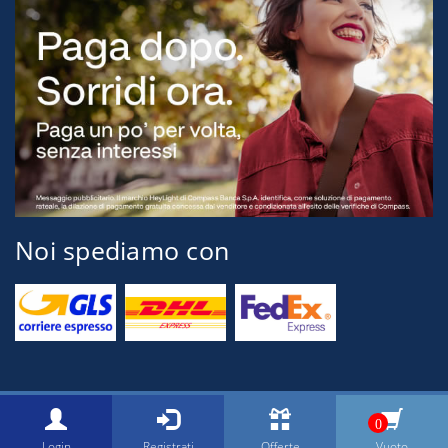
Noi spediamo con
© 2026 Tognini Pesca Via Montegrappa, 71 54037 Marina di Massa
0
[MS] ITALY P.Iva 00517150454 Email: info@cacciaepescatognini.it
Login
Registrati
Offerte
Vuoto