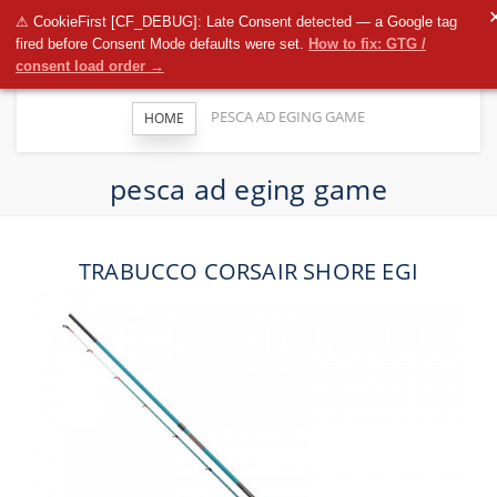
T
⚠ CookieFirst [CF_DEBUG]: Late Consent detected — a Google tag
n
fired before Consent Mode defaults were set.
How to fix: GTG /
consent load order →
PESCA AD EGING GAME
HOME
pesca ad eging game
TRABUCCO CORSAIR SHORE EGI