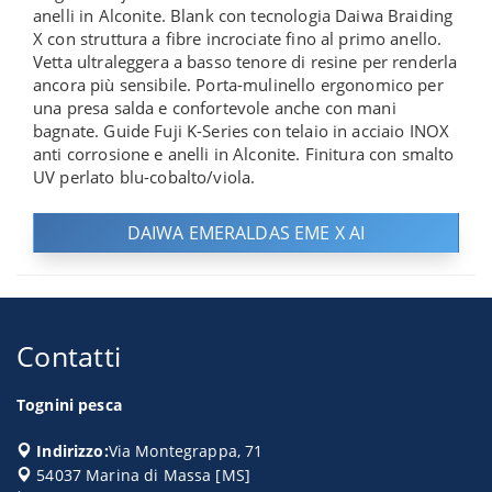
anelli in Alconite. Blank con tecnologia Daiwa Braiding
X con struttura a fibre incrociate fino al primo anello.
Vetta ultraleggera a basso tenore di resine per renderla
ancora più sensibile. Porta-mulinello ergonomico per
una presa salda e confortevole anche con mani
bagnate. Guide Fuji K-Series con telaio in acciaio INOX
anti corrosione e anelli in Alconite. Finitura con smalto
UV perlato blu-cobalto/viola.
DAIWA EMERALDAS EME X AI
Contatti
Tognini pesca
Indirizzo:
Via Montegrappa, 71
54037
Marina di Massa
[
MS
]