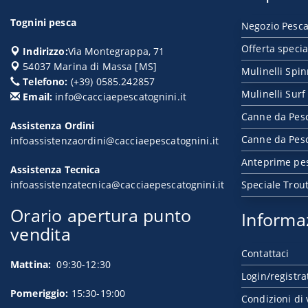
Tognini pesca
Negozio Pesca
Offerta specia
Indirizzo:
Via Montegrappa, 71
54037
Marina di Massa
[
MS
]
Mulinelli Spi
Telefono:
(+39) 0585.242857
Mulinelli Surf
Email:
info@cacciaepescatognini.it
Canne da Pes
Assistenza Ordini
Canne da Pesc
infoassistenzaordini@cacciaepescatognini.it
Anteprime pe
Assistenza Tecnica
infoassistenzatecnica@cacciaepescatognini.it
Speciale Trou
Orario apertura punto
Informa
vendita
Contattaci
Mattina:
09:30-12:30
Login/registra
Pomeriggio:
15:30-19:00
Condizioni di 