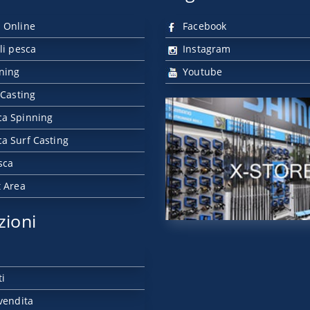
 Online
Facebook
li pesca
Instagram
nning
Youtube
 Casting
ca Spinning
a Surf Casting
sca
t Area
zioni
ti
vendita