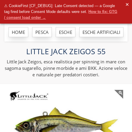
To
✕
⚠ CookieFirst [CF_DEBUG]: Late Consent detected — a Google
na
tag fired before Consent Mode defaults were set.
How to fix: GTG
/ consent load order →
HOME
PESCA
ESCHE
ESCHE ARTIFICIALI
LITTLE JACK ZEIGOS 55
Little Jack Zeigos, esca realistica per spinning in mare con
sagoma sugarello, pinne morbide e ami BKK. Azione veloce
e naturale per predatori costieri.