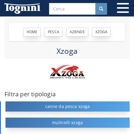
To
na
HOME
PESCA
AZIENDE
XZOGA
Xzoga
Filtra per tipologia
canne da pesca xzoga
mulinelli xzoga