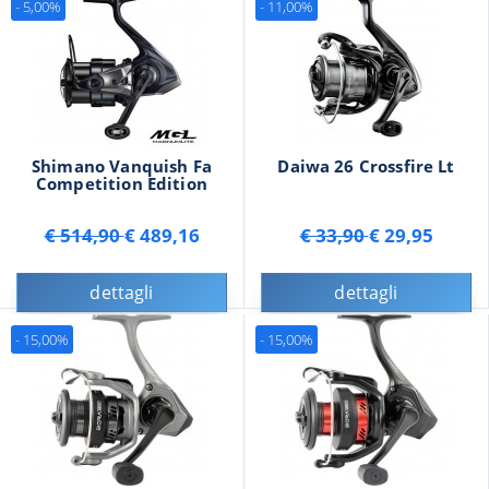
- 5,00%
- 11,00%
Shimano Vanquish Fa
Daiwa 26 Crossfire Lt
Competition Edition
€ 514,90
€ 489,16
€ 33,90
€ 29,95
dettagli
dettagli
- 15,00%
- 15,00%