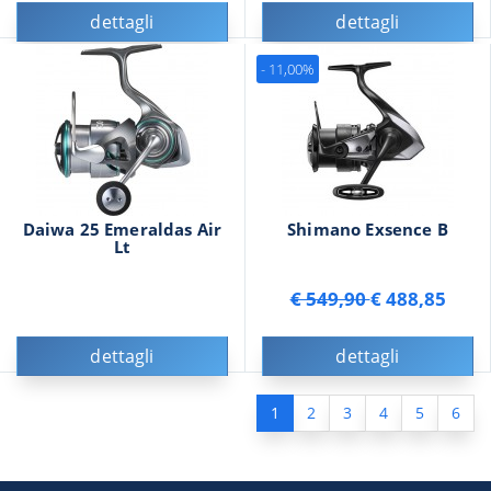
dettagli
dettagli
- 11,00%
Daiwa 25 Emeraldas Air
Shimano Exsence B
Lt
€ 549,90
€ 488,85
dettagli
dettagli
1
2
3
4
5
6