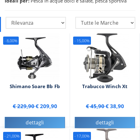
Ideali per:
Pesca in acque dolci e salate, pesca sportiva
- 8,00%
- 15,00%
Shimano Soare Bb Fb
Trabucco Winch Xt
€ 229,90
€ 209,90
€ 45,90
€ 38,90
dettagli
dettagli
- 21,00%
- 17,00%