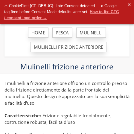
To
✕
⚠ CookieFirst [CF_DEBUG]: Late Consent detected — a Google
na
tag fired before Consent Mode defaults were set.
How to fix: GTG
/ consent load order →
HOME
PESCA
MULINELLI
MULINELLI FRIZIONE ANTERIORE
Mulinelli frizione anteriore
I mulinelli a frizione anteriore offrono un controllo preciso
della frizione direttamente dalla parte frontale del
mulinello. Questo design è apprezzato per la sua semplicità
e facilità d'uso.
Caratteristiche:
Frizione regolabile frontalmente,
costruzione robusta, facilità d'uso