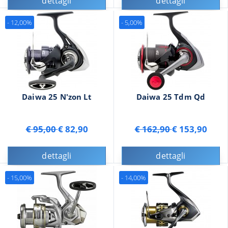
dettagli
dettagli
- 12,00%
- 5,00%
Daiwa 25 N'zon Lt
Daiwa 25 Tdm Qd
€ 95,00
€ 82,90
€ 162,90
€ 153,90
dettagli
dettagli
- 15,00%
- 14,00%