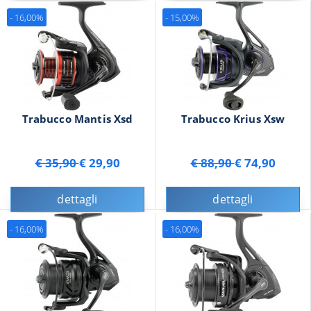
- 16,00%
- 15,00%
Trabucco Mantis Xsd
Trabucco Krius Xsw
€ 35,90
€ 29,90
€ 88,90
€ 74,90
dettagli
dettagli
- 16,00%
- 16,00%