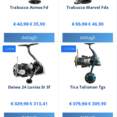
Trabucco Atmos Fd
Trabucco Marvel Fdx
€ 42,90
€ 35,90
€ 55,90
€ 46,90
dettagli
dettagli
- 5,00%
- 17,47%
Daiwa 24 Luvias St Sf
Tica Talisman Tgs
€ 329,90
€ 313,41
€ 375,50
€ 309,90