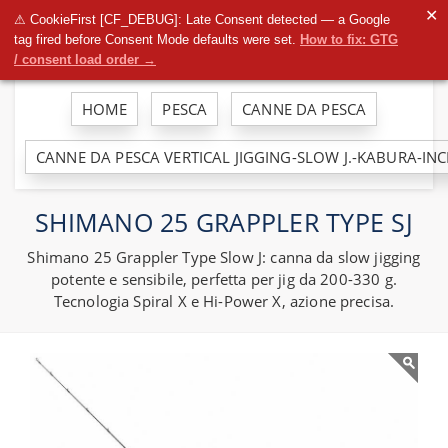
To
✕
⚠ CookieFirst [CF_DEBUG]: Late Consent detected — a Google
na
tag fired before Consent Mode defaults were set.
How to fix: GTG
/ consent load order →
HOME
PESCA
CANNE DA PESCA
CANNE DA PESCA VERTICAL JIGGING-SLOW J.-KABURA-IN
SHIMANO 25 GRAPPLER TYPE SJ
Shimano 25 Grappler Type Slow J: canna da slow jigging
potente e sensibile, perfetta per jig da 200-330 g.
Tecnologia Spiral X e Hi-Power X, azione precisa.