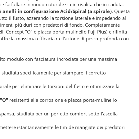
 sfarfallare in modo naturale sia in risalita che in caduta.
li
anelli in configurazione Acid/Spiral (a spirale)
. Questa
tto il fusto, azzerando la torsione laterale e impedendo al
attimenti più duri con predatori di fondo. Completamente
lli Concept "O" e placca porta-mulinello Fuji Plus) e rifinita
 offre la massima efficacia nell'azione di pesca profonda con
lto modulo con fasciatura incrociata per una massima
studiata specificamente per stampare il corretto
irale per eliminare le torsioni del fusto e ottimizzare la
 "O"
resistenti alla corrosione e placca porta-mulinello
nsa, studiata per un perfetto comfort sotto l'ascella
smettere istantaneamente le timide mangiate dei predatori