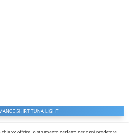
a
a
MANCE SHIRT TUNA LIGHT
 chiaro: offrire lo strumento perfetto per ogni predatore,