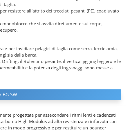
i taglia.
er resistere all'attrito dei trecciati pesanti (PE), coadiuvato
o monoblocco che si avvita direttamente sul corpo,
recupero.
eale per insidiare pelagici di taglia come serra, leccie amia,
ng) sia dalla barca.
 Drifting, il Bolentino pesante, il vertical jigging leggero e le
mpermeabilità e la potenza degli ingranaggi sono messe a
6 BG SW
mente progettata per assecondare i ritmi lenti e cadenzati
 carbonio High Modulus ad alta resistenza e rinforzata con
ttere in modo progressivo e per restituire un bouncer