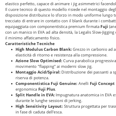
elastico perfetto, capace di animare i jig asimmetrici facendoli
Il cuore tecnico di questo modello risiede nel montaggio deg
disposizione distribuisce lo sforzo in modo uniforme lungo tu
trecciato di entrare in contatto con il blank durante i comb
equipaggiata con componentistica premium firmata
Fuji
(ane
con un manico in EVA ad alta densità, la Legalis Slow-Jigging
il minimo affaticamento fisico.
Caratteristiche Tecniche
High Modulus Carbon Blank:
Grezzo in carbonio ad a
elasticità di ritorno e resistenza alla compressione.
Azione Slow Optimised:
Curva parabolica progressiva 
movimento "flapping" ai moderni slow jig.
Montaggio Acid/Spiral:
Distribuzione dei passanti a sp
riserva di potenza.
Componentistica Fuji Genuine:
Anelli
Fuji Concept
ergonomica
Fuji Plus
.
Split Handle in EVA:
Impugnatura anatomica in EVA espa
durante le lunghe sessioni di jerking.
High Sensitivity Layout:
Struttura progettata per tra
in fase di caduta dell'esca.