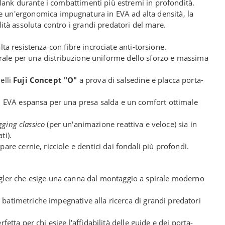
l blank durante i combattimenti più estremi in profondità.
e un'ergonomica impugnatura in EVA ad alta densità, la
ilità assoluta contro i grandi predatori del mare.
ta resistenza con fibre incrociate anti-torsione.
rale per una distribuzione uniforme dello sforzo e massima
elli
Fuji Concept "O"
a prova di salsedine e placca porta-
EVA espansa per una presa salda e un comfort ottimale
igging classico
(per un'animazione reattiva e veloce) sia in
ti).
re cernie, ricciole e dentici dai fondali più profondi.
gler che esige una canna dal montaggio a spirale moderno
a batimetriche impegnative alla ricerca di grandi predatori
rfetta per chi esige l'affidabilità delle guide e dei porta-