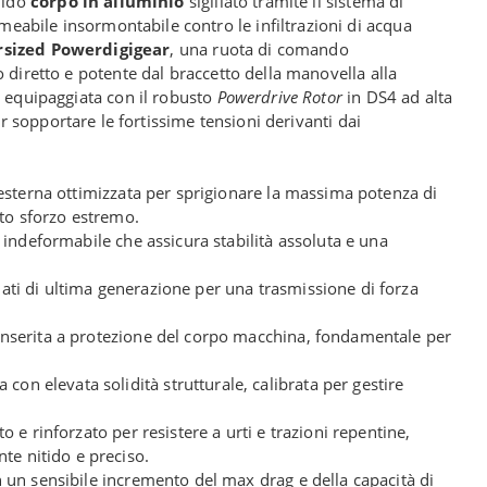
lido
corpo in alluminio
sigillato tramite il sistema di
eabile insormontabile contro le infiltrazioni di acqua
sized Powerdigigear
, una ruota di comando
 diretto e potente dal braccetto della manovella alla
è equipaggiata con il robusto
Powerdrive Rotor
in DS4 ad alta
er sopportare le fortissime tensioni derivanti dai
esterna ottimizzata per sprigionare la massima potenza di
tto sforzo estremo.
 indeformabile che assicura stabilità assoluta e una
ti di ultima generazione per una trasmissione di forza
nserita a protezione del corpo macchina, fondamentale per
 con elevata solidità strutturale, calibrata per gestire
o e rinforzato per resistere a urti e trazioni repentine,
te nitido e preciso.
un sensibile incremento del max drag e della capacità di