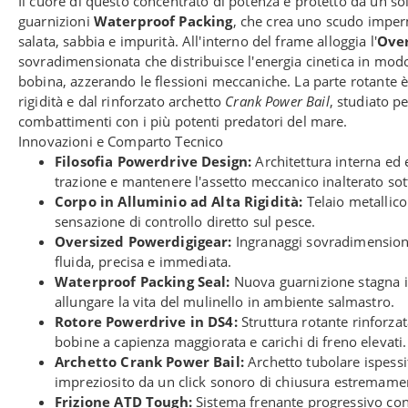
Il cuore di questo concentrato di potenza è protetto da un so
guarnizioni
Waterproof Packing
, che crea uno scudo imperm
salata, sabbia e impurità. All'interno del frame alloggia l'
Over
sovradimensionata che distribuisce l'energia cinetica in modo
bobina, azzerando le flessioni meccaniche. La parte rotante 
rigidità e dal rinforzato archetto
Crank Power Bail
, studiato p
combattimenti con i più potenti predatori del mare.
Innovazioni e Comparto Tecnico
Filosofia Powerdrive Design:
Architettura interna ed 
trazione e mantenere l'assetto meccanico inalterato so
Corpo in Alluminio ad Alta Rigidità:
Telaio metallico
sensazione di controllo diretto sul pesce.
Oversized Powerdigigear:
Ingranaggi sovradimensiona
fluida, precisa e immediata.
Waterproof Packing Seal:
Nuova guarnizione stagna i
allungare la vita del mulinello in ambiente salmastro.
Rotore Powerdrive in DS4:
Struttura rotante rinforzata
bobine a capienza maggiorata e carichi di freno elevati.
Archetto Crank Power Bail:
Archetto tubolare ispessit
impreziosito da un click sonoro di chiusura estremamen
Frizione ATD Tough:
Sistema frenante progressivo con 