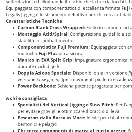
sollecitazioni ed eliminando il rischio che la treccia tocchi i
Equipaggiata con componentistica di eccellenza firmata
Fuji
Legalis Jigging è lo strumento definitivo per chi cerca affidab
Caratteristiche Tecniche
Carbon Blank Cross-Wrapped:
Fusto in carbonio ad al
Montaggio Acid/Spiral:
Configurazione guidafilo a spi
stabilità in combattimento.
Componentistica Fuji Premium:
Equipaggiata con an
mulinello
Fuji Plus
ultra-sicura.
Manico in EVA Split Grip:
Impugnatura ergonomica in 
durante i cicli di jerk.
Doppia Azione Speciale:
Disponibile sia in versione
J
versione
Slow Jigging
(per movimenti più lenti e cadenza
Power Backbone:
Schiena potente progettata per pompa
A chi è consigliata
Specialisti del Vertical Jigging e Slow Pitch:
Per l'an
per evitare grovigli e ottimizzare il braccio di leva.
Pescatori dalla Barca in Mare:
Ideale per chi affront
bentonici e pelagici.
Chi cerca componenti di marca al giusto prezzo:
Pe