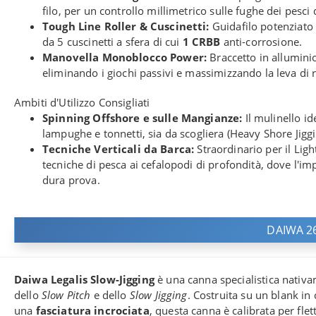
filo, per un controllo millimetrico sulle fughe dei pesci d
Tough Line Roller & Cuscinetti:
Guidafilo potenziato p
da 5 cuscinetti a sfera di cui
1 CRBB
anti-corrosione.
Manovella Monoblocco Power:
Braccetto in allumini
eliminando i giochi passivi e massimizzando la leva di 
Ambiti d'Utilizzo Consigliati
Spinning Offshore e sulle Mangianze:
Il mulinello id
lampughe e tonnetti, sia da scogliera (Heavy Shore Jiggi
Tecniche Verticali da Barca:
Straordinario per il Light
tecniche di pesca ai cefalopodi di profondità, dove l'i
dura prova.
DAIWA 2
Daiwa Legalis Slow-Jigging
è una canna specialistica nativa
dello
Slow Pitch
e dello
Slow Jigging
. Costruita su un blank in
una
fasciatura incrociata
, questa canna è calibrata per fle