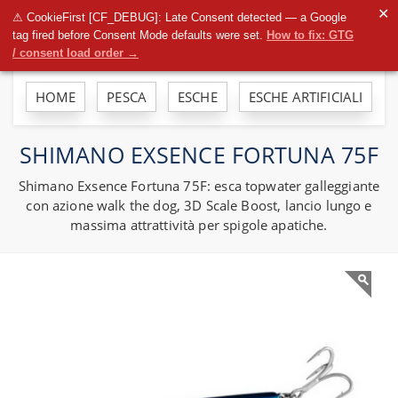
To
✕
⚠ CookieFirst [CF_DEBUG]: Late Consent detected — a Google
na
tag fired before Consent Mode defaults were set.
How to fix: GTG
/ consent load order →
HOME
PESCA
ESCHE
ESCHE ARTIFICIALI
SHIMANO EXSENCE FORTUNA 75F
Shimano Exsence Fortuna 75F: esca topwater galleggiante
con azione walk the dog, 3D Scale Boost, lancio lungo e
massima attrattività per spigole apatiche.