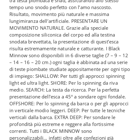
tra testa piombata e shad, assicurando allo stesso
tempo uno snodo perfetto con l’amo nascosto.
Risultato, movimento più naturale e massima
lungimiranza dell’artificiale. PRESENTARE UN
MOVIMENTO NATURALE. Grazie alla speciale
composizione siliconica del corpo ed alla testina
snodata brevettata, la presentazione di quest’esca
risulta estremamente naturale e catturante. I Black
Minnow sono disponibili in 6 diverse taglie (7 – 9 – 12
– 14 – 16 – 20 cm.) ogni taglia è abbinata ad una serie
di teste piombate studiate appositamente per ogni tipo
di impiego: SHALLOW: Per tutti gli approcci spinning
light ed ultra light. SHORE: Per lo spinning da riva
medio. SEARCH: La testa da ricerca. Per la perfetta
presentazione dell’esca a 45° a sondare ogni fondale.
OFFSHORE: Per lo spinning da barca o per gli approcci
in verticale modio leggeri. DEEP: Per tutte le tecniche
verticali dalla barca. EXTRA DEEP: Per sondare le
profondità più estreme e reggere alla fortissime
correnti. Tutti i BLACK MINNOW sono
personalizzabili… infatti oltre alle confezioni già