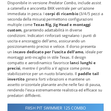
Disponibile in versione
Predator Combo
, include assist
a catenella e ancoretta BKK ventrale per un’azione
immediata in pesca. I
corpi di ricambio
(3/4/5 pezzi a
seconda della misura) permettono configurazioni
multiple come
Texas Rig, Jig Head e montaggi
custom
, garantendo adattabilità in diverse
condizioni. Indicatori rinforzati segnalano i punti di
uscita e ancoraggio dell’amo, assicurando un
posizionamento preciso e veloce. Il dorso presenta
un
incavo dedicato per l’uscita dell’amo
, ideale per
montaggi anti-incaglio in stile Texas. Il design
compatto e aerodinamico favorisce
lanci lunghi e
precisi
, mentre il profilo a V agisce come pinna
stabilizzatrice per un nuoto bilanciato. Il
paddle tail
invertito
genera forti vibrazioni e mantiene un
assetto orizzontale planante anche nelle fasi di pausa,
rendendo l’esca estremamente realistica ed efficace su
predatori diffidenti.
FIIISH PIT SWIMMER 125 COMBO