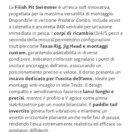
La
Fiiish Pit Swimmer
è un’esca soft innovativa,
progettata per la massima versatilità di montaggio.
Disponibile in versione
Predator Combo
, include assist
a catenella e ancoretta BKK ventrale per un’azione
immediata in pesca. I
corpi di ricambio
(3/4/5 pezzi a
seconda della misura) permettono configurazioni
multiple come
Texas Rig, Jig Head e montaggi
custom
, garantendo adattabilità in diverse
condizioni. Indicatori rinforzati segnalano i punti di
uscita e ancoraggio dell’amo, assicurando un
posizionamento preciso e veloce. Il dorso presenta un
incavo dedicato per l’uscita dell’amo
, ideale per
montaggi anti-incaglio in stile Texas. Il design
compatto e aerodinamico favorisce
lanci lunghi e
precisi
, mentre il profilo a V agisce come pinna
stabilizzatrice per un nuoto bilanciato. Il
paddle tail
invertito
genera forti vibrazioni e mantiene un
assetto orizzontale planante anche nelle fasi di pausa,
rendendo l’esca estremamente realistica ed efficace su
predatori diffidenti.