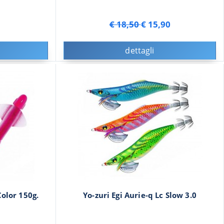
€ 18,50
€ 15,90
dettagli
Color 150g.
Yo-zuri Egi Aurie-q Lc Slow 3.0