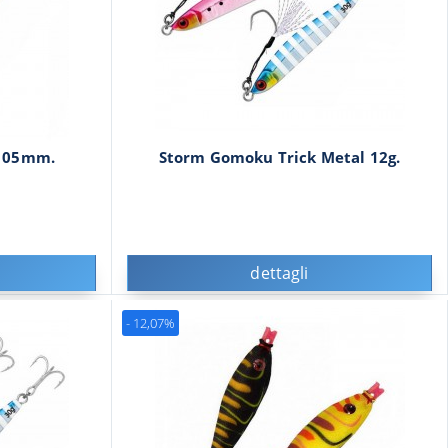
 105mm.
Storm Gomoku Trick Metal 12g.
dettagli
- 12,07%