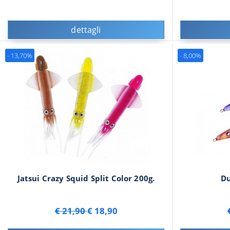
dettagli
- 13,70%
- 8,00%
Jatsui Crazy Squid Split Color 200g.
Du
€ 21,90
€ 18,90