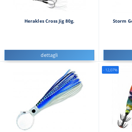
Herakles Cross Jig 80g.
Storm G
dettagli
- 12,07%