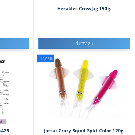
Herakles Cross Jig 150g.
dettagli
- 14,05%
s425
Jatsui Crazy Squid Split Color 120g.