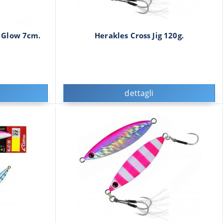
n Glow 7cm.
Herakles Cross Jig 120g.
dettagli