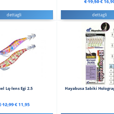
€ 19,50
€ 16,9
dettagli
dettagli
el Lq-lens Egi 2.5
Hayabusa Sabiki Hologra
€ 12,99
€ 11,95