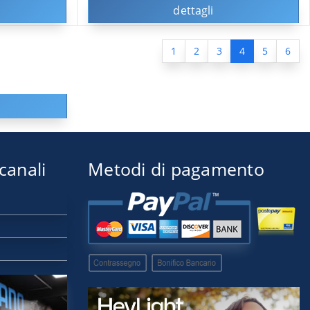
dettagli
1
2
3
4
5
6
 canali
Metodi di pagamento