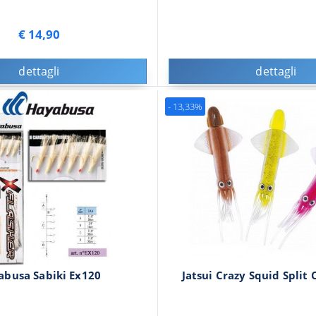
€ 14,90
dettagli
dettagli
- 13,33%
abusa Sabiki Ex120
Jatsui Crazy Squid Split 