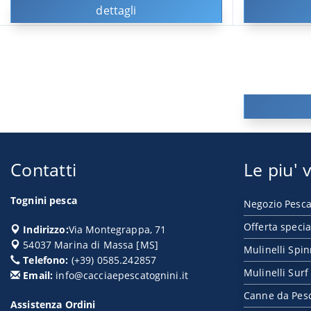
dettagli
Contatti
Le piu' v
Tognini pesca
Negozio Pesca
Offerta specia
Indirizzo:
Via Montegrappa, 71
54037
Marina di Massa
[
MS
]
Mulinelli Spi
Telefono:
(+39) 0585.242857
Mulinelli Surf
Email:
info@cacciaepescatognini.it
Canne da Pes
Assistenza Ordini