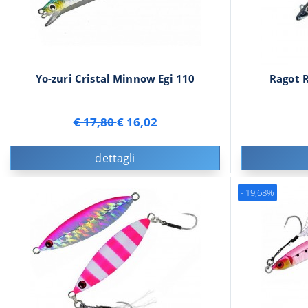
Yo-zuri Cristal Minnow Egi 110
Ragot 
€ 17,80
€ 16,02
dettagli
- 19,68%