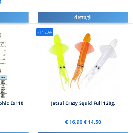
0
dettagli
- 14,20%
phic Ex110
Jatsui Crazy Squid Full 120g.
€ 16,90
€ 14,50