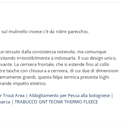
 sul mulinello invece c'è da ridire parecchio.
n un tessuto dalla consistenza notevole, ma comunque
itando irresistibilmente a indossarla. Il suo design unico,
ante. La cerniera frontale, che si estende fino al collo
tre tasche con chiusura a cerniera, di cui due di dimensioni
stremamente grandi, questa felpa termica presenta loghi
grande impatto estetico.
r Trout Area
|
Abbigliamento per Pesca alla bolognese
|
barca
|
TRABUCCO GNT TECNIK THERMO FLEECE