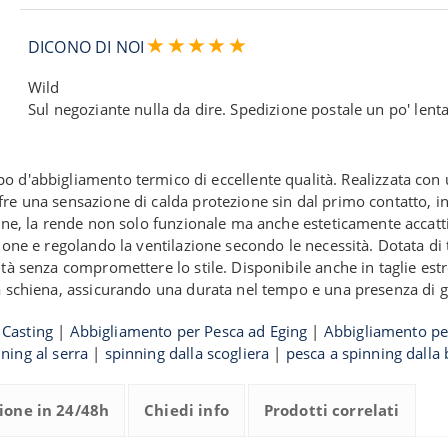
DICONO DI NOI
Wild
Sul negoziante nulla da dire. Spedizione postale un po' lenta
o d'abbigliamento termico di eccellente qualità. Realizzata co
re una sensazione di calda protezione sin dal primo contatto, inv
one, la rende non solo funzionale ma anche esteticamente accattiv
zione e regolando la ventilazione secondo le necessità. Dotata di 
cità senza compromettere lo stile. Disponibile anche in taglie e
la schiena, assicurando una durata nel tempo e una presenza di 
 Casting
|
Abbigliamento per Pesca ad Eging
|
Abbigliamento pe
ning al serra
|
spinning dalla scogliera
|
pesca a spinning dalla 
ione in 24/48h
Chiedi info
Prodotti correlati