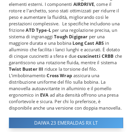
elementi esterni. I componenti
AIRDRIVE
, come il
rotore e l'archetto, sono stati ottimizzati per ridurre il
peso e aumentare la fluidità, migliorando così le
prestazioni complessive. Le specifiche includono una
frizione
ATD Type-L
per una regolazione precisa, un
sistema di ingranaggi
Tough Digigear
per una
maggiore durata e una bobina
Long Cast ABS
in
alluminio che facilita i lanci lunghi e accurati. È dotato
di cinque cuscinetti a sfera e due
cuscinetti CRBB
che
garantiscono una rotazione fluida, mentre il sistema
Twist Buster III
riduce la torsione del filo.
L’imbobinamento
Cross Wrap
assicura una
distribuzione uniforme del filo sulla bobina. La
manovella autoavvitante in alluminio e il pomello
ergonomico in
EVA
ad alta densità offrono una presa
confortevole e sicura. Per chi lo preferisce, è
disponibile anche una versione con doppia manovella.
DAIWA 23 EMERALDAS RX LT