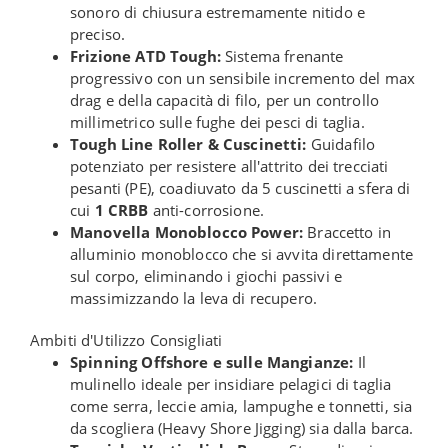
sonoro di chiusura estremamente nitido e
preciso.
Frizione ATD Tough:
Sistema frenante
progressivo con un sensibile incremento del max
drag e della capacità di filo, per un controllo
millimetrico sulle fughe dei pesci di taglia.
Tough Line Roller & Cuscinetti:
Guidafilo
potenziato per resistere all'attrito dei trecciati
pesanti (PE), coadiuvato da 5 cuscinetti a sfera di
cui
1 CRBB
anti-corrosione.
Manovella Monoblocco Power:
Braccetto in
alluminio monoblocco che si avvita direttamente
sul corpo, eliminando i giochi passivi e
massimizzando la leva di recupero.
Ambiti d'Utilizzo Consigliati
Spinning Offshore e sulle Mangianze:
Il
mulinello ideale per insidiare pelagici di taglia
come serra, leccie amia, lampughe e tonnetti, sia
da scogliera (Heavy Shore Jigging) sia dalla barca.