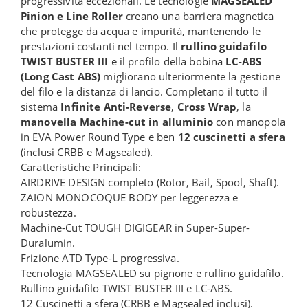
progressività eccezionali. Le tecnologie
MAGSEALED
Pinion e Line Roller
creano una barriera magnetica
che protegge da acqua e impurità, mantenendo le
prestazioni costanti nel tempo. Il
rullino guidafilo
TWIST BUSTER III
e il profilo della bobina
LC-ABS
(Long Cast ABS)
migliorano ulteriormente la gestione
del filo e la distanza di lancio. Completano il tutto il
sistema
Infinite Anti-Reverse
,
Cross Wrap
, la
manovella Machine-cut in alluminio
con manopola
in EVA Power Round Type e ben
12 cuscinetti a sfera
(inclusi CRBB e Magsealed).
Caratteristiche Principali:
AIRDRIVE DESIGN completo (Rotor, Bail, Spool, Shaft).
ZAION MONOCOQUE BODY per leggerezza e
robustezza.
Machine-Cut TOUGH DIGIGEAR in Super-Super-
Duralumin.
Frizione ATD Type-L progressiva.
Tecnologia MAGSEALED su pignone e rullino guidafilo.
Rullino guidafilo TWIST BUSTER III e LC-ABS.
12 Cuscinetti a sfera (CRBB e Magsealed inclusi).