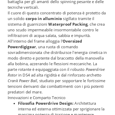
battaglia per gli amanti dello spinning pesante e delle
tecniche verticali.
Il cuore di questo concentrato di potenza è protetto da
un solido
corpo in alluminio
sigillato tramite il
sistema di guarnizioni
Waterproof Packing
, che crea
uno scudo impermeabile insormontabile contro le
infiltrazioni di acqua salata, sabbia e impurità.
All'interno del frame alloggia l'
Oversized
Powerdigigear
, una ruota di comando
sovradimensionata che distribuisce l'energia cinetica in
modo diretto e potente dal braccetto della manovella
alla bobina, azzerando le flessioni meccaniche. La
parte rotante è equipaggiata con il robusto
Powerdrive
Rotor
in DS4 ad alta rigidità e dal rinforzato archetto
Crank Power Bail
, studiato per sopportare le fortissime
tensioni derivanti dai combattimenti con i più potenti
predatori del mare.
Innovazioni e Comparto Tecnico
Filosofia Powerdrive Design:
Architettura
interna ed esterna ottimizzata per sprigionare la
massima potenza di trazione e mantenere