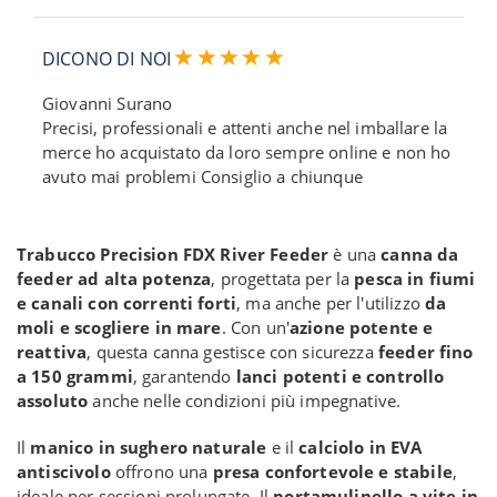
DICONO DI NOI
Giovanni Surano
Precisi, professionali e attenti anche nel imballare la
merce ho acquistato da loro sempre online e non ho
avuto mai problemi Consiglio a chiunque
Trabucco Precision FDX River Feeder
è una
canna da
feeder ad alta potenza
, progettata per la
pesca in fiumi
e canali con correnti forti
, ma anche per l'utilizzo
da
moli e scogliere in mare
. Con un'
azione potente e
reattiva
, questa canna gestisce con sicurezza
feeder fino
a 150 grammi
, garantendo
lanci potenti e controllo
assoluto
anche nelle condizioni più impegnative.
Il
manico in sughero naturale
e il
calciolo in EVA
antiscivolo
offrono una
presa confortevole e stabile
,
ideale per sessioni prolungate. Il
portamulinello a vite in