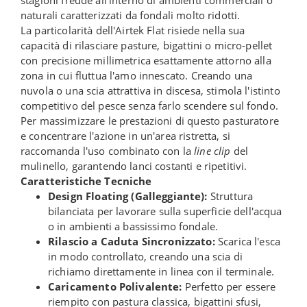
stagioni fredde all'interno di ambienti commerciali o
naturali caratterizzati da fondali molto ridotti.
La particolarità dell'Airtek Flat risiede nella sua
capacità di rilasciare pasture, bigattini o micro-pellet
con precisione millimetrica esattamente attorno alla
zona in cui fluttua l'amo innescato. Creando una
nuvola o una scia attrattiva in discesa, stimola l'istinto
competitivo del pesce senza farlo scendere sul fondo.
Per massimizzare le prestazioni di questo pasturatore
e concentrare l'azione in un'area ristretta, si
raccomanda l'uso combinato con la
line clip
del
mulinello, garantendo lanci costanti e ripetitivi.
Caratteristiche Tecniche
Design Floating (Galleggiante):
Struttura
bilanciata per lavorare sulla superficie dell'acqua
o in ambienti a bassissimo fondale.
Rilascio a Caduta Sincronizzato:
Scarica l'esca
in modo controllato, creando una scia di
richiamo direttamente in linea con il terminale.
Caricamento Polivalente:
Perfetto per essere
riempito con pastura classica, bigattini sfusi,