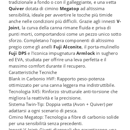
tradizionale a fondo o con il galleggiante, e una vetta
Quiver
dotata di cimino
Megatop
ad altissima
sensibilità, ideale per avvertire le tocche più timide
anche nelle condizioni più difficili. Grazie agli innesti
V-
Joint
, la curva della canna rimane fluida e priva di
punti morti, comportandosi come un pezzo unico sotto
sforzo. Completano l'opera componenti di altissimo
pregio come gli anelli
Fuji Alconite
, il porta-mulinello
Fuji DPS
e l'iconica impugnatura
Armlock
in sughero
ed EVA, studiata per offrire una leva perfetta e il
massimo comfort durante il recupero.
Caratteristiche Tecniche
Blank in Carbonio HVF: Rapporto peso-potenza
ottimizzato per una canna leggera ma indistruttibile.
Tecnologia X45: Rinforzo strutturale anti-torsione che
migliora la reattività e la precisione.
Sistema Twin-Tip: Doppia vetta (Avon + Quiver) per
adattarsi a ogni scenario di pesca.
Cimino Megatop: Tecnologia a fibre di carbonio solide
per una sensibilità senza precedenti.
Innesti V-Joint: Giunti diagonali che garantiscono una