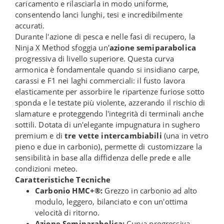
caricamento e rilasciarla in modo uniforme,
consentendo lanci lunghi, tesi e incredibilmente
accurati.
Durante l'azione di pesca e nelle fasi di recupero, la
Ninja X Method sfoggia un'
azione semiparabolica
progressiva di livello superiore. Questa curva
armonica è fondamentale quando si insidiano carpe,
carassi e F1 nei laghi commerciali: il fusto lavora
elasticamente per assorbire le ripartenze furiose sotto
sponda e le testate più violente, azzerando il rischio di
slamature e proteggendo l'integrità di terminali anche
sottili. Dotata di un'elegante impugnatura in sughero
premium e di
tre vette intercambiabili
(una in vetro
pieno e due in carbonio), permette di customizzare la
sensibilità in base alla diffidenza delle prede e alle
condizioni meteo.
Caratteristiche Tecniche
Carbonio HMC+®:
Grezzo in carbonio ad alto
modulo, leggero, bilanciato e con un'ottima
velocità di ritorno.
Azione Semiparabolica:
Curva progressiva