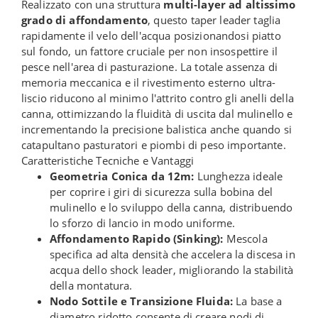
Realizzato con una struttura
multi-layer ad altissimo
grado di affondamento
, questo taper leader taglia
rapidamente il velo dell'acqua posizionandosi piatto
sul fondo, un fattore cruciale per non insospettire il
pesce nell'area di pasturazione. La totale assenza di
memoria meccanica e il rivestimento esterno ultra-
liscio riducono al minimo l'attrito contro gli anelli della
canna, ottimizzando la fluidità di uscita dal mulinello e
incrementando la precisione balistica anche quando si
catapultano pasturatori e piombi di peso importante.
Caratteristiche Tecniche e Vantaggi
Geometria Conica da 12m:
Lunghezza ideale
per coprire i giri di sicurezza sulla bobina del
mulinello e lo sviluppo della canna, distribuendo
lo sforzo di lancio in modo uniforme.
Affondamento Rapido (Sinking):
Mescola
specifica ad alta densità che accelera la discesa in
acqua dello shock leader, migliorando la stabilità
della montatura.
Nodo Sottile e Transizione Fluida:
La base a
diametro ridotto consente di creare nodi di