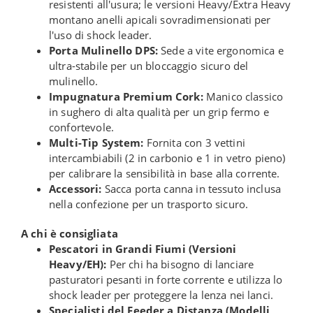
resistenti all'usura; le versioni Heavy/Extra Heavy
montano anelli apicali sovradimensionati per
l'uso di shock leader.
Porta Mulinello DPS:
Sede a vite ergonomica e
ultra-stabile per un bloccaggio sicuro del
mulinello.
Impugnatura Premium Cork:
Manico classico
in sughero di alta qualità per un grip fermo e
confortevole.
Multi-Tip System:
Fornita con 3 vettini
intercambiabili (2 in carbonio e 1 in vetro pieno)
per calibrare la sensibilità in base alla corrente.
Accessori:
Sacca porta canna in tessuto inclusa
nella confezione per un trasporto sicuro.
A chi è consigliata
Pescatori in Grandi Fiumi (Versioni
Heavy/EH):
Per chi ha bisogno di lanciare
pasturatori pesanti in forte corrente e utilizza lo
shock leader per proteggere la lenza nei lanci.
Specialisti del Feeder a Distanza (Modelli