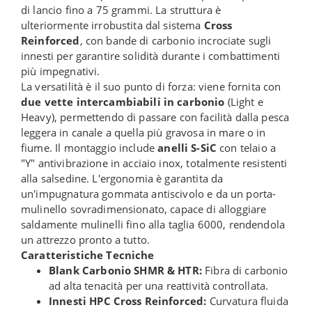
di lancio fino a 75 grammi. La struttura è
ulteriormente irrobustita dal sistema
Cross
Reinforced
, con bande di carbonio incrociate sugli
innesti per garantire solidità durante i combattimenti
più impegnativi.
La versatilità è il suo punto di forza: viene fornita con
due vette intercambiabili in carbonio
(Light e
Heavy), permettendo di passare con facilità dalla pesca
leggera in canale a quella più gravosa in mare o in
fiume. Il montaggio include
anelli S-SiC
con telaio a
"Y" antivibrazione in acciaio inox, totalmente resistenti
alla salsedine. L'ergonomia è garantita da
un'impugnatura gommata antiscivolo e da un porta-
mulinello sovradimensionato, capace di alloggiare
saldamente mulinelli fino alla taglia 6000, rendendola
un attrezzo pronto a tutto.
Caratteristiche Tecniche
Blank Carbonio SHMR & HTR:
Fibra di carbonio
ad alta tenacità per una reattività controllata.
Innesti HPC Cross Reinforced:
Curvatura fluida