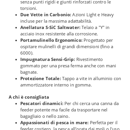
senza punti rigidi e giunti rinforzati contro le
torsioni.
Due Vette in Carbonio:
Azioni Light e Heavy
incluse per la massima adattabilità.
Anellatura S-SiC Saltwater:
Telaio a "Y" in
acciaio inox resistente alla corrosione.
Portamulinello Ergonomico:
Progettato per
ospitare mulinelli di grandi dimensioni (fino a
6000).
Impugnatura Sensi-Grip:
Rivestimento
gommato per una presa ferma anche con mani
bagnate.
Protezione Totale:
Tappo a vite in alluminio con
ammortizzatore interno in gomma.
A chi è consigliata
Pescatori dinamici:
Per chi cerca una canna da
feeder potente ma facile da trasportare nel
bagagliaio o nello zaino.
Appassionati di pesca in mare:
Perfetta per il
feeder costiero, la pesca all'orata dai moli o l'uso