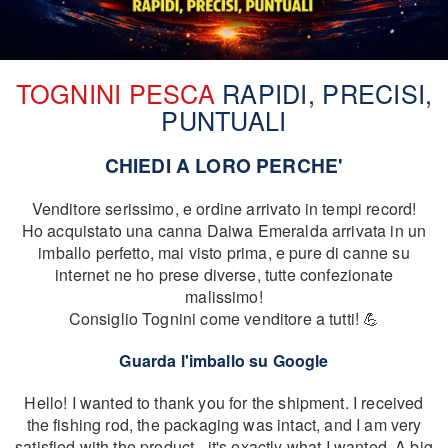
TOGNINI PESCA
RAPIDI, PRECISI,
PUNTUALI
CHIEDI A LORO PERCHE'
Venditore serissimo, e ordine arrivato in tempi record!
Ho acquistato una canna Daiwa Emeralda arrivata in un
imballo perfetto, mai visto prima, e pure di canne su
internet ne ho prese diverse, tutte confezionate
malissimo!
Consiglio Tognini come venditore a tutti! 💪
Guarda l'imballo su Google
Hello! I wanted to thank you for the shipment. I received
the fishing rod, the packaging was intact, and I am very
satisfied with the product - it's exactly what I wanted. A big