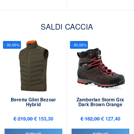
SALDI CACCIA
- 30,00%
- 30,00%
Beretta Gilet Bezoar
Zamberlan Storm Gtx
Hybrid
Dark Brown Orange
€ 219,00
€ 153,30
€ 182,00
€ 127,40
dettagli
dettagli