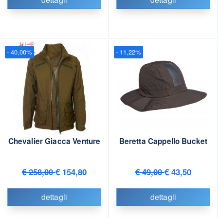
- 40,00%
- 11,22%
Chevalier Giacca Venture
Beretta Cappello Bucket
€ 258,00
€ 154,80
€ 49,00
€ 43,50
dettagli
dettagli