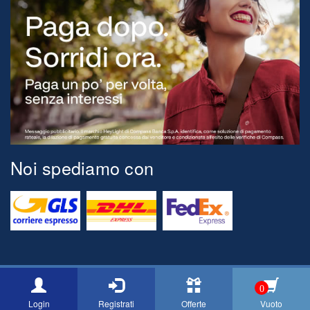
Noi spediamo con
© 2026 Tognini Pesca Via Montegrappa, 71 54037 Marina di Massa
0
[MS] ITALY P.Iva 00517150454 Email: info@cacciaepescatognini.it
Login
Registrati
Offerte
Vuoto