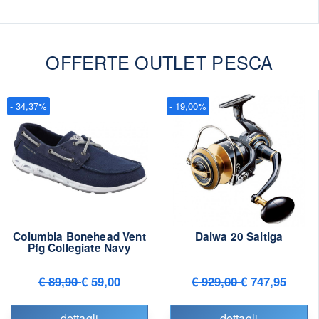
OFFERTE OUTLET PESCA
- 34,37%
- 19,00%
Columbia Bonehead Vent
Daiwa 20 Saltiga
Pfg Collegiate Navy
€ 89,90
€ 59,00
€ 929,00
€ 747,95
dettagli
dettagli