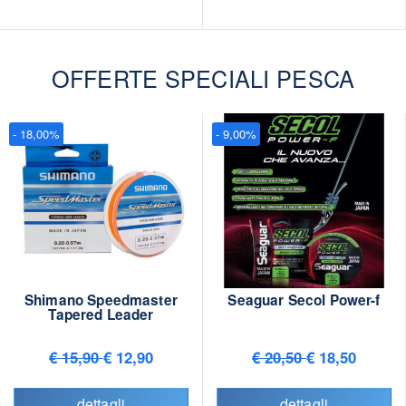
OFFERTE SPECIALI PESCA
- 18,00%
- 9,00%
Shimano Speedmaster
Seaguar Secol Power-f
Tapered Leader
€ 15,90
€ 12,90
€ 20,50
€ 18,50
dettagli
dettagli