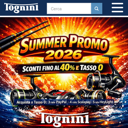
To
na