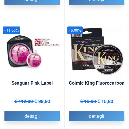
- 11,00%
- 5,00%
Seaguar Pink Label
Colmic King Fluorocarbon
€ 112,90
€ 99,90
€ 16,80
€ 15,80
dettagli
dettagli