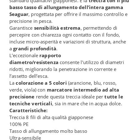
standard qualitativi giapponesi. È la
treccia con il più
basso tasso di allungamento dell’intera gamma
Seaguar
, progettata per offrire il massimo controllo e
precisione in pesca.
Garantisce
sensibilità estrema
, permettendo di
percepire con chiarezza ogni contatto con il fondo,
incluse micro-asperità e variazioni di struttura, anche
a
grandi profondità
.
L’eccezionale
rapporto
diametro/resistenza
consente l’utilizzo di diametri
ridotti, migliorando la penetrazione in corrente e
l’assetto dell’esca.
La
colorazione a 5 colori
(arancione, blu, rosso,
verde, viola) con
marcatore intermedio ad alta
precisione
rende questa treccia ideale per
tutte le
tecniche verticali
, sia in mare che in acqua dolce.
Caratteristiche:
Treccia 8 fili di alta qualità giapponese
100% PE
Tasso di allungamento molto basso
Ultra-sensibile