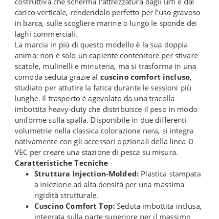
costruttiva che scherma l'attrezzatura dagli urti e dal
carico verticale, rendendolo perfetto per l'uso gravoso
in barca, sulle scogliere marine o lungo le sponde dei
laghi commerciali.
La marcia in più di questo modello è la sua doppia
anima: non è solo un capiente contenitore per stivare
scatole, mulinelli e minuteria, ma si trasforma in una
comoda seduta grazie al
cuscino comfort incluso
,
studiato per attutire la fatica durante le sessioni più
lunghe. Il trasporto è agevolato da una tracolla
imbottita heavy-duty che distribuisce il peso in modo
uniforme sulla spalla. Disponibile in due differenti
volumetrie nella classica colorazione nera, si integra
nativamente con gli accessori opzionali della linea D-
VEC per creare una stazione di pesca su misura.
Caratteristiche Tecniche
Struttura Injection-Molded:
Plastica stampata
a iniezione ad alta densità per una massima
rigidità strutturale.
Cuscino Comfort Top:
Seduta imbottita inclusa,
integrata sulla parte superiore per il massimo