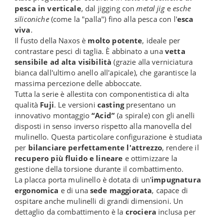
pesca in verticale
, dal jigging con
metal jig
e
esche
siliconiche
(come la "palla") fino alla pesca con l'
esca
viva
.
Il fusto della Naxos è
molto potente
, ideale per
contrastare pesci di taglia. È abbinato a una
vetta
sensibile ad alta visibilità
(grazie alla verniciatura
bianca dall'ultimo anello all'apicale), che garantisce la
massima percezione delle abboccate.
Tutta la serie è allestita con componentistica di alta
qualità
Fuji
. Le versioni
casting
presentano un
innovativo montaggio
“Acid”
(a spirale) con gli anelli
disposti in senso inverso rispetto alla manovella del
mulinello. Questa particolare configurazione è studiata
per
bilanciare perfettamente l'attrezzo
, rendere il
recupero più fluido e lineare
e ottimizzare la
gestione della torsione durante il combattimento.
La placca porta mulinello è dotata di un'
impugnatura
ergonomica
e di una
sede maggiorata
, capace di
ospitare anche mulinelli di grandi dimensioni. Un
dettaglio da combattimento è la
crociera
inclusa per