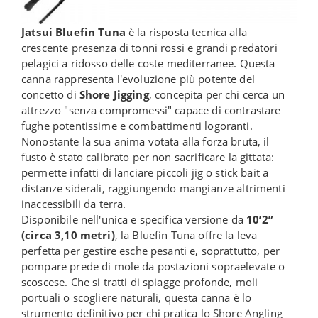
Jatsui Bluefin Tuna
è la risposta tecnica alla
crescente presenza di tonni rossi e grandi predatori
pelagici a ridosso delle coste mediterranee. Questa
canna rappresenta l'evoluzione più potente del
concetto di
Shore Jigging
, concepita per chi cerca un
attrezzo "senza compromessi" capace di contrastare
fughe potentissime e combattimenti logoranti.
Nonostante la sua anima votata alla forza bruta, il
fusto è stato calibrato per non sacrificare la gittata:
permette infatti di lanciare piccoli jig o stick bait a
distanze siderali, raggiungendo mangianze altrimenti
inaccessibili da terra.
Disponibile nell'unica e specifica versione da
10’2”
(circa 3,10 metri)
, la Bluefin Tuna offre la leva
perfetta per gestire esche pesanti e, soprattutto, per
pompare prede di mole da postazioni sopraelevate o
scoscese. Che si tratti di spiagge profonde, moli
portuali o scogliere naturali, questa canna è lo
strumento definitivo per chi pratica lo Shore Angling