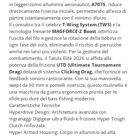
in leggerissimo alluminio aeronautico
A7075
, riduce
drasticamente l'inerzia iniziale, permettendo all'esca di
partire istantaneamente con il minimo sforzo.
Il connubio tra il celebre
T-Wing System (TWS)
e la
tecnologia frenante
MAGFORCE-Z Boost
ottimizza
l'uscita del filo e gestisce la rotazione della bobina in
ogni fase del volo, eliminando il rischio di parrucche
anche nei lanci più violenti. Per la gestione del
combattimento, il Tatula Elite 2026 si affida alla
potenza della frizione
UTD (Ultimate Tournament
Drag)
dotata di sistema
Clicking Drag
, che fornisce un
feedback sonoro rassicurante. Con la sua manovella
swept
da 90 mm e pomelli oversize, questo mulinello è
una macchina da guerra ergonomica pronta per le
sfide più dure del bass fishing moderno.
Caratteristiche Tecniche
Hyperdrive Design: Architettura avanzata con
ingranaggi Digigear ultra-fluidi e frizione Hyper Tough
Clutch rinforzata.
Hyper Armed Housing: Corpo in alluminio ad alta