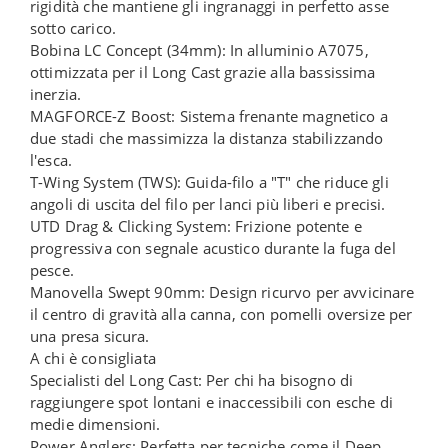
rigidità che mantiene gli ingranaggi in perfetto asse
sotto carico.
Bobina LC Concept (34mm): In alluminio A7075,
ottimizzata per il Long Cast grazie alla bassissima
inerzia.
MAGFORCE-Z Boost: Sistema frenante magnetico a
due stadi che massimizza la distanza stabilizzando
l'esca.
T-Wing System (TWS): Guida-filo a "T" che riduce gli
angoli di uscita del filo per lanci più liberi e precisi.
UTD Drag & Clicking System: Frizione potente e
progressiva con segnale acustico durante la fuga del
pesce.
Manovella Swept 90mm: Design ricurvo per avvicinare
il centro di gravità alla canna, con pomelli oversize per
una presa sicura.
A chi è consigliata
Specialisti del Long Cast: Per chi ha bisogno di
raggiungere spot lontani e inaccessibili con esche di
medie dimensioni.
Power Anglers: Perfetta per tecniche come il Deep