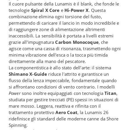
Il cuore pulsante della Lunamis è il blank, che fonde le
tecnologie
Spiral X Core
e
Hi-Power X
. Questa
combinazione elimina ogni torsione del fusto,
permettendo di caricare il lancio in modo incredibile e
di raggiungere zone di alimentazione altrimenti
inaccessibili. La sensibilità è portata a livelli estremi
grazie all’impugnatura
Carbon Monocoque
, che
agisce come una cassa di risonanza, trasmettendo ogni
minima vibrazione dell'esca o la tocca più timida
direttamente alla mano del pescatore.
La componentistica è allo stato dell'arte: il sistema
Shimano X-Guide
riduce l'attrito e garantisce un
flusso della lenza impeccabile, fondamentale quando
si affrontano condizioni di vento contrario. I modelli
Power
sono inoltre equipaggiati con tecnologia
Titan
,
studiata per gestire trecciati (PE) spessi in situazioni di
mare mosso. Leggera, reattiva e rifinita con il
trattamento protettivo
Aero Coat
, la Lunamis 26
ridefinisce gli standard delle moderne canne da Shore
Spinning.