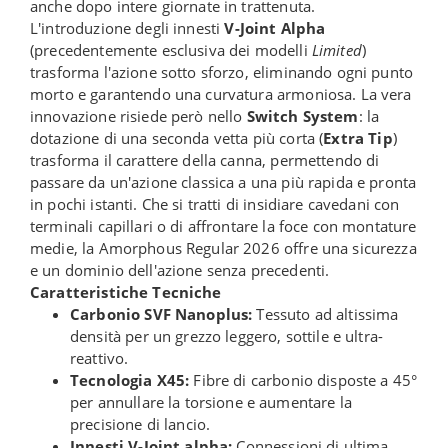
anche dopo intere giornate in trattenuta.
L'introduzione degli innesti
V-Joint Alpha
(precedentemente esclusiva dei modelli
Limited
)
trasforma l'azione sotto sforzo, eliminando ogni punto
morto e garantendo una curvatura armoniosa. La vera
innovazione risiede però nello
Switch System
: la
dotazione di una seconda vetta più corta (
Extra Tip
)
trasforma il carattere della canna, permettendo di
passare da un'azione classica a una più rapida e pronta
in pochi istanti. Che si tratti di insidiare cavedani con
terminali capillari o di affrontare la foce con montature
medie, la Amorphous Regular 2026 offre una sicurezza
e un dominio dell'azione senza precedenti.
Caratteristiche Tecniche
Carbonio SVF Nanoplus:
Tessuto ad altissima
densità per un grezzo leggero, sottile e ultra-
reattivo.
Tecnologia X45:
Fibre di carbonio disposte a 45°
per annullare la torsione e aumentare la
precisione di lancio.
Innesti V-Joint alpha:
Connessioni di ultima