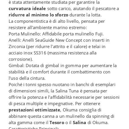
è stata attentamente studiata per garantire la
curvatura ideale
sotto carico, aiutando il pescatore a
ridurre al minimo lo sforzo
durante la lotta.
La componentistica è di alto livello, pensata per
resistere all'ambiente marino estremo:
Porta Mulinello: Affidabile porta mulinello Fuji.
Anelli: Anelli SeaGuide New Concept con inserti in
Zirconia (per ridurre l'attrito e il calore) e telai in
acciaio inox SS316 (massima resistenza alla
corrosione).
Gimbal: Dotata di gimbal in gomma per aumentare la
stabilità e il comfort durante il combattimento con
l'uso della cintura.
Poiché i tonni spesso nuotano in banchi di esemplari
di dimensioni simili, la Salina Tuna è pensata per
offrire la potenza e l'affidabilità necessarie per sessioni
di pesca multiple e impegnative. Per ottenere
prestazioni ottimizzate
, Okuma consiglia di
abbinare questa canna a un mulinello da spinning di
alta gamma come il
Tesoro
o il
Salina
di Okuma.
Caratteristiche Principali: