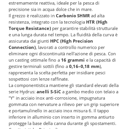
estremamente reattiva, ideale per la pesca di
precisione sia in acqua dolce che in mare.
Il grezzo è realizzato in
Carbonio SHMR
ad alta
resistenza, integrato con la tecnologia
HTR (High
Torque Resistance)
per garantire stabilità strutturale
e una lunga durata nel tempo. La fluidità della curva è
assicurata dai giunti
HPC (High Precision
Connection)
, lavorati a controllo numerico per
eliminare ogni discontinuità nell'azione di pesca. Con
un casting ottimale fino a
16 grammi
e la capacità di
gestire terminali sottili (fino a
0,16–0,18 mm
),
rappresenta la scelta perfetta per insidiare pesci
sospettosi con lenze raffinate.
La componentistica mantiene gli standard elevati della
serie Hydrus:
anelli S-SiC
a gambo medio con telaio a
"Y" in acciaio inox anti-corrosione, impugnatura
gommata con nervature a rilievo per un grip superiore
e portamulinello in acciaio inox misura 6. Il tappo
inferiore in alluminio con inserto in gomma antiurto
protegge la base della canna durante gli spostamenti.