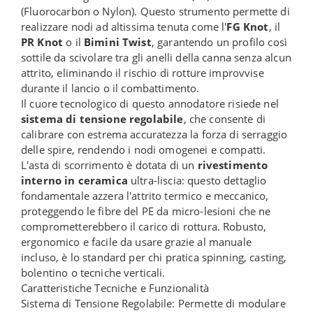
(Fluorocarbon o Nylon). Questo strumento permette di
realizzare nodi ad altissima tenuta come l'
FG Knot
, il
PR Knot
o il
Bimini Twist
, garantendo un profilo così
sottile da scivolare tra gli anelli della canna senza alcun
attrito, eliminando il rischio di rotture improvvise
durante il lancio o il combattimento.
Il cuore tecnologico di questo annodatore risiede nel
sistema di tensione regolabile
, che consente di
calibrare con estrema accuratezza la forza di serraggio
delle spire, rendendo i nodi omogenei e compatti.
L'asta di scorrimento è dotata di un
rivestimento
interno in ceramica
ultra-liscia: questo dettaglio
fondamentale azzera l'attrito termico e meccanico,
proteggendo le fibre del PE da micro-lesioni che ne
comprometterebbero il carico di rottura. Robusto,
ergonomico e facile da usare grazie al manuale
incluso, è lo standard per chi pratica spinning, casting,
bolentino o tecniche verticali.
Caratteristiche Tecniche e Funzionalità
Sistema di Tensione Regolabile: Permette di modulare